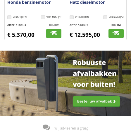
Honda benzinemotor
Hatz dieselmotor
VERGELIJKEN
VERLANGLIJST
VERGELIJKEN
VERLANGLIJST
Artnr
s18403
Artnr
s18407
excl. btw
excl. btw
€ 5.370,00
€ 12.595,00
Wij adviseren u graag