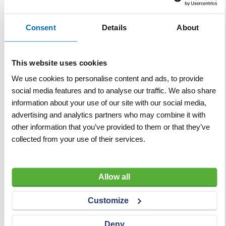
trilplaat voorzien van een robuust beschermingsframe
dat de motor en andere onderdelen beschermt tegen
schade, wat de levensduur van de machine aanzienlijk
Consent
Details
About
verlengt. Kiest u voor nog meer gemak? Er is ook
Weber CR3 E
een
verkrijgbaar. Deze is uitgerust met
een elektrische start, wat het starten van de trilplaat
This website uses cookies
nog eenvoudiger maakt.
We use cookies to personalise content and ads, to provide
social media features and to analyse our traffic. We also share
Snelle en betrouwbare levering bij Visser & Visser
information about your use of our site with our social media,
Bij Visser & Visser kunt u rekenen op snelle en
advertising and analytics partners who may combine it with
betrouwbare levering van de Weber CR3 trilplaat met
other information that you’ve provided to them or that they’ve
Hatz dieselmotor. Met onze jarenlange ervaring in de
collected from your use of their services.
B2B-markt bieden wij niet alleen de beste kwaliteit
machines, maar ook uitstekende service en
ondersteuning. Onze deskundige medewerkers staan
Allow all
klaar om u te adviseren bij de keuze van de juiste
trilplaat voor uw specifieke project.
Customize
Deny