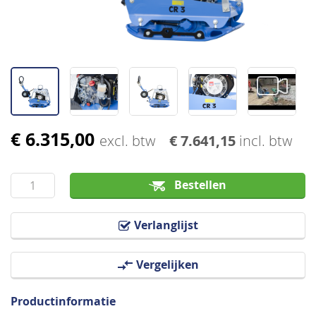
€ 6.315,00
Ga
excl. btw
€ 7.641,15
incl. btw
naar
het
Bestellen
begin
van
de
Verlanglijst
afbeeldingen-
gallerij
Vergelijken
Productinformatie