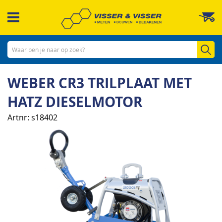
Ga
W
naar
de
inhoud
Zo
WEBER CR3 TRILPLAAT MET
HATZ DIESELMOTOR
Artnr
s18402
Ga
naar
het
einde
van
de
afbeeldingen-
gallerij