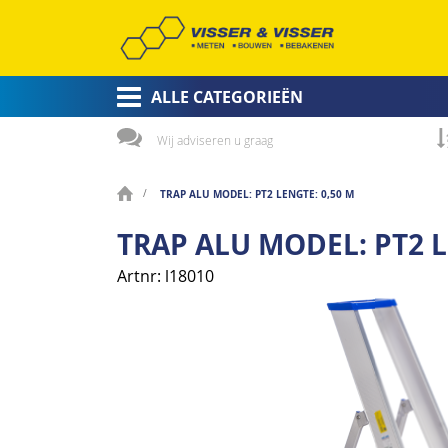
ALLE CATEGORIEËN
Wij adviseren u graag
TRAP ALU MODEL: PT2 LENGTE: 0,50 M
TRAP ALU MODEL: PT2 L
Artnr
l18010
Ga
naar
het
einde
van
de