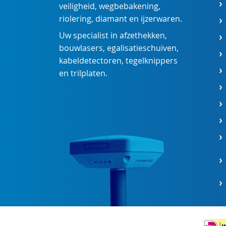
veiligheid
,
wegbebakening
,
riolering
,
diamant
en
ijzerwaren
.
Uw specialist in
afzethekken
,
bouwlasers
,
egalisatieschuiven
,
kabeldetectoren
,
tegelknippers
en
trilplaten
.