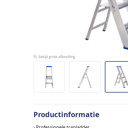
afbeeldingen-
gallerij
Bekijk grote afbeelding
Ga
naar
Productinformatie
het
begin
- Professionele trapladder