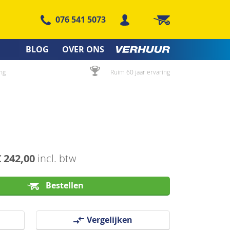
076 541 5073
Winkelwagen
BLOG
OVER ONS
ng
Ruim 60 jaar ervaring
€ 242,00
incl. btw
Bestellen
Vergelijken