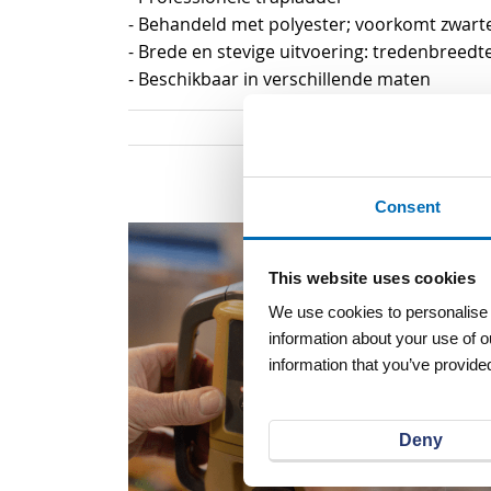
van
- Behandeld met polyester; voorkomt zwar
de
- Brede en stevige uitvoering: tredenbreed
afbeeldingen-
- Beschikbaar in verschillende maten
gallerij
Consent
This website uses cookies
We use cookies to personalise c
information about your use of o
information that you’ve provided
Deny