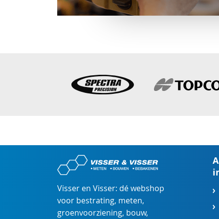
A
i
Visser en Visser: dé webshop
voor
bestrating
,
meten
,
groenvoorziening
,
bouw
,