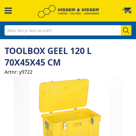
Ga
W
naar
de
inhoud
Zo
TOOLBOX GEEL 120 L
70X45X45 CM
Artnr
y9722
Ga
naar
het
einde
van
de
afbeeldingen-
gallerij