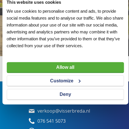
This website uses cookies
We use cookies to personalise content and ads, to provide
social media features and to analyse our traffic. We also share
information about your use of our site with our social media,
advertising and analytics partners who may combine it with
other information that you’ve provided to them or that they’ve
collected from your use of their services.
Allow all
Wij adviseren u graag
Customize
Bezoekadres
Deny
Veldsteen 25, 4815 PK Breda
verkoop@visserbreda.nl
076 541 5073