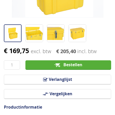
€ 169,75
Ga
excl. btw
€ 205,40
incl. btw
naar
het
Bestellen
begin
van
Verlanglijst
de
afbeeldingen-
Vergelijken
gallerij
Productinformatie