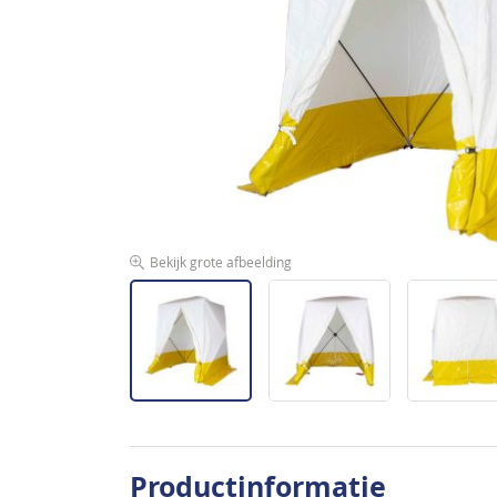
de
afbeeldingen-
gallerij
Bekijk grote afbeelding
Ga
naar
Productinformatie
het