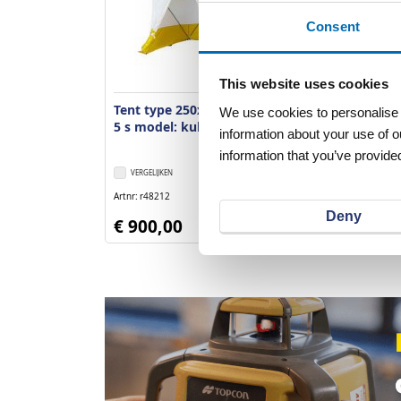
Consent
This website uses cookies
Tent type 250x250x200 cm
Tent type 18
We use cookies to personalise c
5 s model: kubus
5 s model: k
information about your use of o
information that you’ve provided
VERGELIJKEN
VERLANGLIJST
VERGELIJKEN
Artnr
r48212
Artnr
r48210
excl. btw
Deny
€ 900,00
€ 705,00