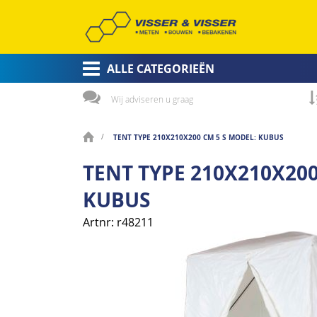
ALLE CATEGORIEËN
Wij adviseren u graag
TENT TYPE 210X210X200 CM 5 S MODEL: KUBUS
TENT TYPE 210X210X200
KUBUS
Artnr
r48211
Ga
naar
het
einde
van