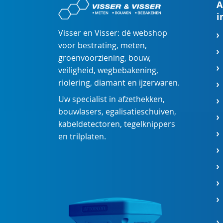
A
i
Visser en Visser: dé webshop
voor
bestrating
,
meten
,
groenvoorziening
,
bouw
,
veiligheid
,
wegbebakening
,
riolering
,
diamant
en
ijzerwaren
.
Uw specialist in
afzethekken
,
bouwlasers
,
egalisatieschuiven
,
kabeldetectoren
,
tegelknippers
en
trilplaten
.