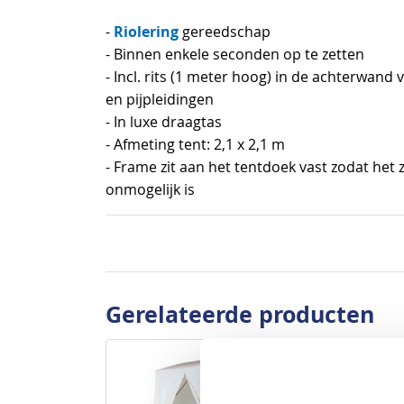
begin
Riolering
-
gereedschap
van
- Binnen enkele seconden op te zetten
de
- Incl. rits (1 meter hoog) in de achterwand
afbeeldingen-
en pijpleidingen
gallerij
- In luxe draagtas
- Afmeting tent: 2,1 x 2,1 m
- Frame zit aan het tentdoek vast zodat he
onmogelijk is
Gerelateerde producten