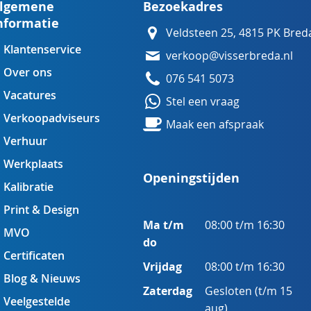
lgemene
Bezoekadres
nformatie
Veldsteen 25, 4815 PK Bred
Klantenservice
verkoop@visserbreda.nl
Over ons
076 541 5073
Vacatures
Stel een vraag
Verkoopadviseurs
Maak een afspraak
Verhuur
Werkplaats
Openingstijden
Kalibratie
Print & Design
Ma t/m
08:00 t/m 16:30
MVO
do
Certificaten
Vrijdag
08:00 t/m 16:30
Blog & Nieuws
Zaterdag
Gesloten (t/m 15
Veelgestelde
aug)