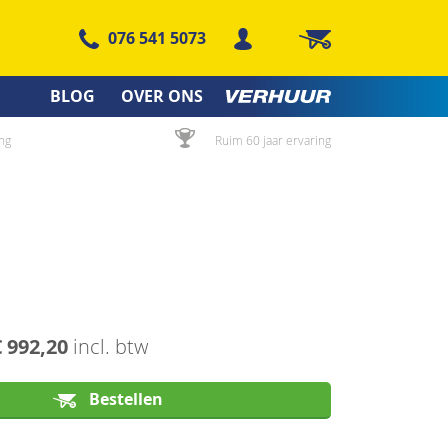
076 541 5073
Winkelwagen
BLOG
OVER ONS
ng
Ruim 60 jaar ervaring
€ 992,20
incl. btw
Bestellen