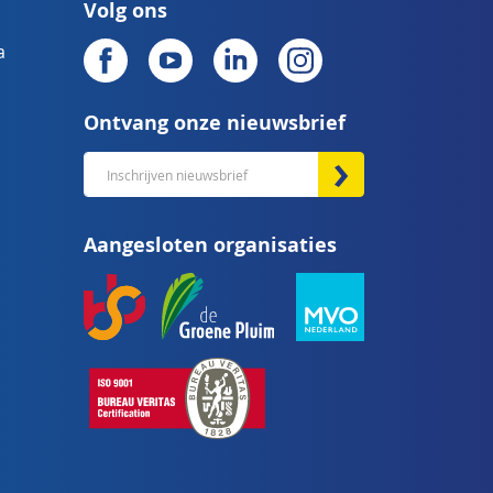
Volg ons
a
Ontvang onze nieuwsbrief
Abonneer
u
op
Aangesloten organisaties
onze
nieuwsbrief