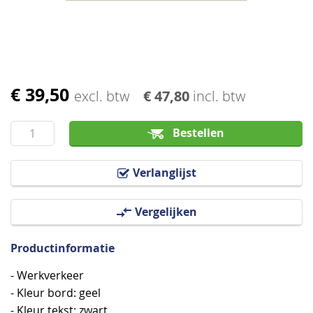
afbeeldingen-
gallerij
€ 39,50
Ga
excl. btw
€ 47,80
incl. btw
naar
het
Bestellen
begin
van
Verlanglijst
de
afbeeldingen-
Vergelijken
gallerij
Productinformatie
- Werkverkeer
- Kleur bord: geel
- Kleur tekst: zwart