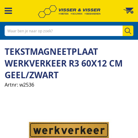
Ga
W
naar
de
inhoud
Zo
TEKSTMAGNEETPLAAT
WERKVERKEER R3 60X12 CM
GEEL/ZWART
Artnr
w2536
Ga
naar
het
einde
van
de