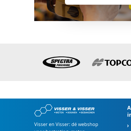
A
i
Visser en Visser: dé webshop