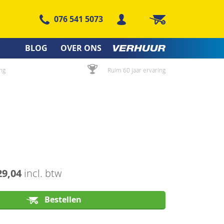
076 541 5073
Winkelwagen
BLOG
OVER ONS
ng
Ruim 60 jaar ervaring
29,04
incl. btw
Bestellen