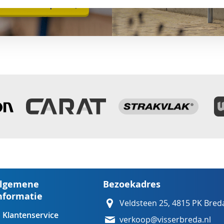
lgemene
Bezoekadres
nformatie
Veldsteen 25, 4815 PK Bred
Klantenservice
verkoop@visserbreda.nl