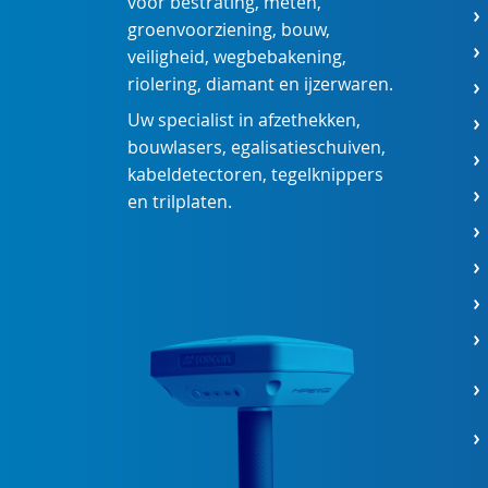
voor
bestrating
,
meten
,
groenvoorziening
,
bouw
,
veiligheid
,
wegbebakening
,
riolering
,
diamant
en
ijzerwaren
.
Uw specialist in
afzethekken
,
bouwlasers
,
egalisatieschuiven
,
kabeldetectoren
,
tegelknippers
en
trilplaten
.