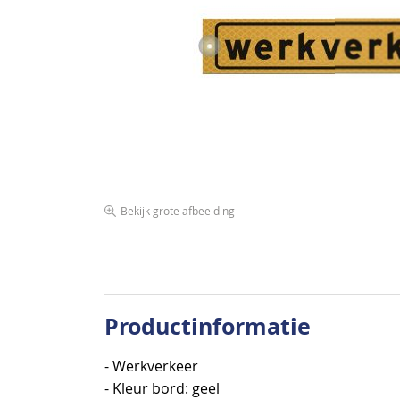
de
afbeeldingen-
gallerij
Bekijk grote afbeelding
Ga
naar
het
begin
van
Productinformatie
de
afbeeldingen-
- Werkverkeer
gallerij
- Kleur bord: geel