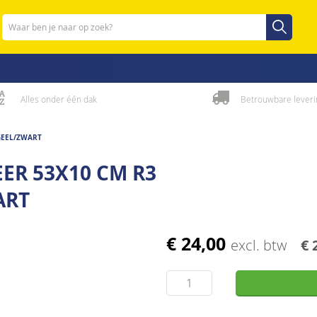
Zoeken
Zoeken
Alles onder één dak
Betrouwbare leveri
GEEL/ZWART
ER 53X10 CM R3
ART
€ 24,00
excl. btw
€ 