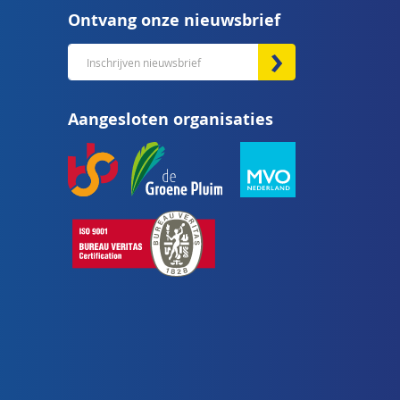
Ontvang onze nieuwsbrief
Abonneer
u
op
Aangesloten organisaties
onze
nieuwsbrief