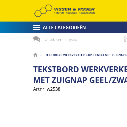
ALLE CATEGORIEËN
Wij adviseren u graag
TEKSTBORD WERKVERKEER 53X10 CM R3 MET ZUIGNAP 
TEKSTBORD WERKVERKE
MET ZUIGNAP GEEL/ZW
Artnr
w2538
Ga
naar
het
einde
van