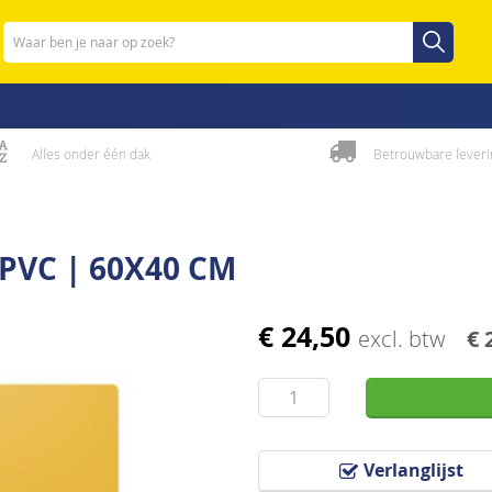
Zoeken
Zoeken
Alles onder één dak
Betrouwbare leveri
PVC | 60X40 CM
€ 24,50
excl. btw
€ 
Verlanglijst