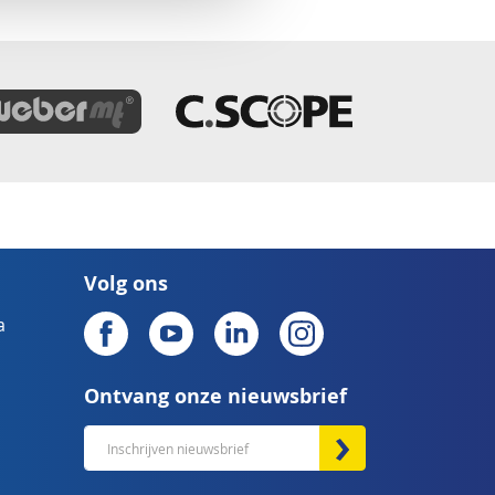
Volg ons
a
Ontvang onze nieuwsbrief
Abonneer
u
op