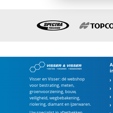
A
i
Visser en Visser: dé webshop
voor
bestrating
,
meten
,
groenvoorziening
,
bouw
,
veiligheid
,
wegbebakening
,
riolering
,
diamant
en
ijzerwaren
.
Uw specialist in
afzethekken
,