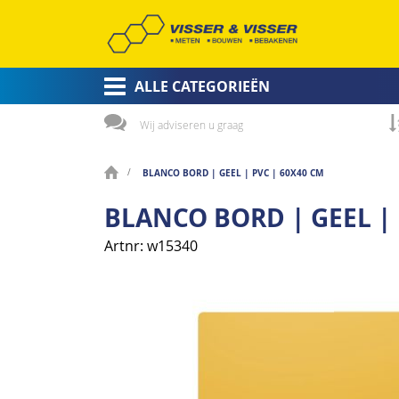
ALLE CATEGORIEËN
Wij adviseren u graag
BLANCO BORD | GEEL | PVC | 60X40 CM
BLANCO BORD | GEEL | 
Artnr
w15340
Ga
naar
het
einde
van
de