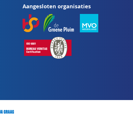
Aangesloten organisaties
onze
nieuwsbrief