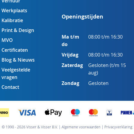
Verhuur
Werkplaats
Openingstijden
Kalibratie
Print & Design
Ma t/m
08:00 t/m 16:30
MVO
do
Certificaten
Vrijdag
08:00 t/m 16:30
Blog & Nieuws
Zaterdag
Gesloten (t/m 15
Veelgestelde
aug)
vragen
Zondag
Gesloten
Contact
© 1990 - 2026 Visser & Visser B.V.
Algemene voorwaarden
Privacyverklaring