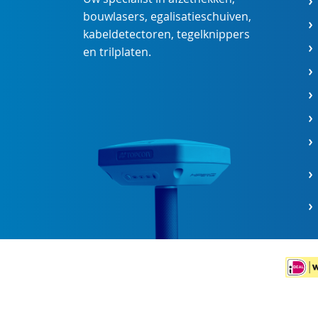
bouwlasers
,
egalisatieschuiven
,
kabeldetectoren
,
tegelknippers
en
trilplaten
.