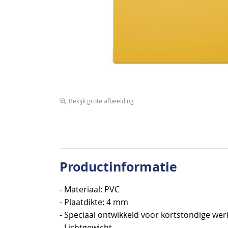
afbeeldingen-
gallerij
Bekijk grote afbeelding
Ga
naar
het
begin
van
Productinformatie
de
afbeeldingen-
- Materiaal: PVC
gallerij
- Plaatdikte: 4 mm
- Speciaal ontwikkeld voor kortstondige w
- Lichtgewicht