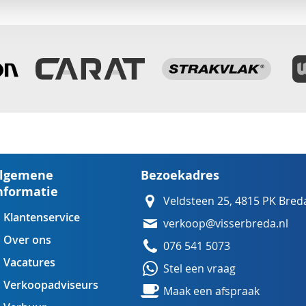
lgemene
Bezoekadres
nformatie
Veldsteen 25, 4815 PK Bred
Klantenservice
verkoop@visserbreda.nl
Over ons
076 541 5073
Vacatures
Stel een vraag
Verkoopadviseurs
Maak een afspraak