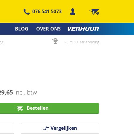
076 541 5073
Winkelwagen
BLOG
OVER ONS
ng
Ruim 60 jaar ervaring
29,65
incl. btw
Bestellen
Vergelijken