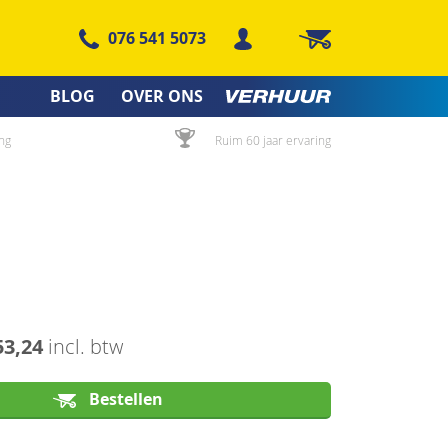
076 541 5073
Winkelwagen
BLOG
OVER ONS
ng
Ruim 60 jaar ervaring
53,24
incl. btw
Bestellen