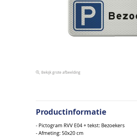
de
afbeeldingen-
gallerij
Bekijk grote afbeelding
Ga
naar
het
begin
van
Productinformatie
de
afbeeldingen-
- Pictogram RVV E04 + tekst: Bezoekers
gallerij
- Afmeting: 50x20 cm