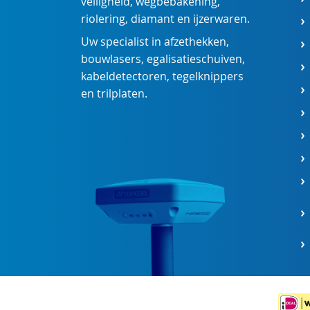
veiligheid
,
wegbebakening
,
riolering
,
diamant
en
ijzerwaren
.
Uw specialist in
afzethekken
,
bouwlasers
,
egalisatieschuiven
,
kabeldetectoren
,
tegelknippers
en
trilplaten
.