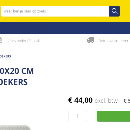
Zoeken
Zoeken
Alles onder één dak
Betrouwbare leveri
ZOEKERS
50X20 CM
OEKERS
€ 44,00
excl. btw
€ 