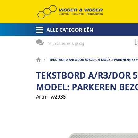
ALLE CATEGORIEËN
Wij adviseren u graag
TEKSTBORD A/R3/DOR 50X20 CM MODEL: PARKEREN BE
TEKSTBORD A/R3/DOR 
MODEL: PARKEREN BEZ
Artnr
w2938
Ga
naar
het
einde
van