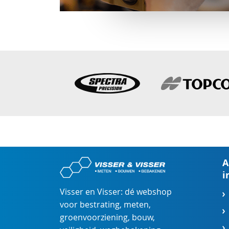
A
i
Visser en Visser: dé webshop
voor
bestrating
,
meten
,
groenvoorziening
,
bouw
,