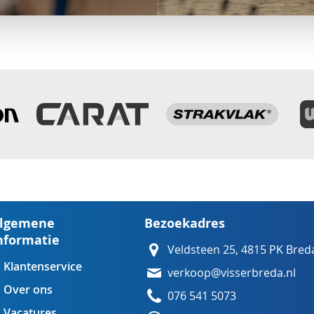
lgemene
Bezoekadres
nformatie
Veldsteen 25, 4815 PK Bred
Klantenservice
verkoop@visserbreda.nl
Over ons
076 541 5073
Vacatures