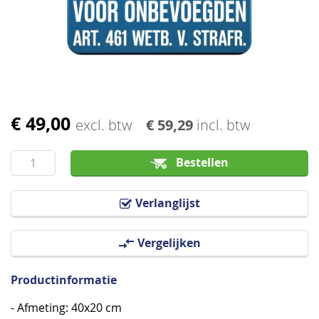
de
afbeeldingen-
gallerij
€ 49,00
Ga
excl. btw
€ 59,29
incl. btw
naar
het
Bestellen
begin
van
Verlanglijst
de
afbeeldingen-
Vergelijken
gallerij
Productinformatie
- Afmeting: 40x20 cm