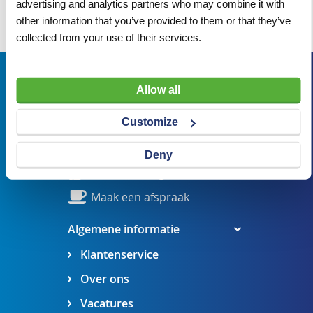
advertising and analytics partners who may combine it with
Wij adviseren u graag
other information that you’ve provided to them or that they’ve
collected from your use of their services.
Bezoekadres
Allow all
Veldsteen 25, 4815 PK Breda
Customize
verkoop@visserbreda.nl
076 541 5073
Deny
Stel een vraag
Maak een afspraak
Algemene informatie
Klantenservice
Over ons
Vacatures