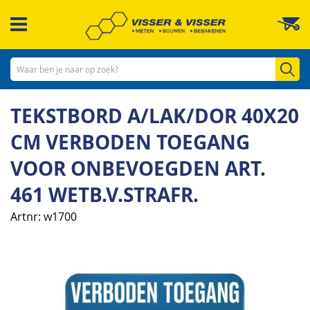
Ga
W
naar
de
inhoud
Zo
TEKSTBORD A/LAK/DOR 40X20
CM VERBODEN TOEGANG
VOOR ONBEVOEGDEN ART.
461 WETB.V.STRAFR.
Artnr
w1700
Ga
naar
het
einde
van