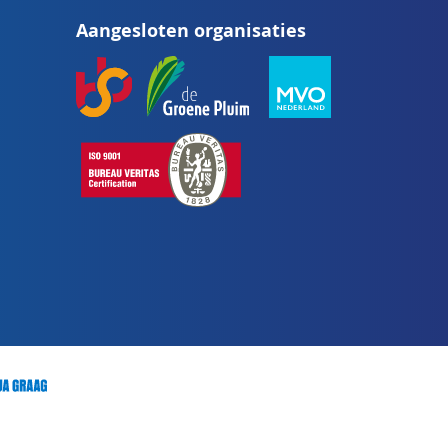
op
Aangesloten organisaties
onze
nieuwsbrief