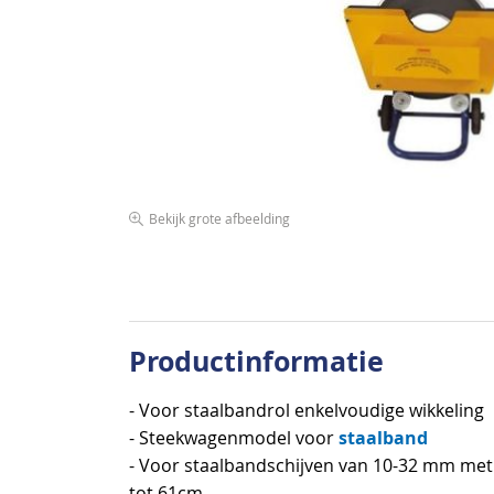
afbeeldingen-
gallerij
Bekijk grote afbeelding
Ga
naar
het
begin
van
Productinformatie
de
afbeeldingen-
- Voor staalbandrol enkelvoudige wikkeling
gallerij
staalband
- Steekwagenmodel voor
- Voor staalbandschijven van 10-32 mm met
tot 61cm