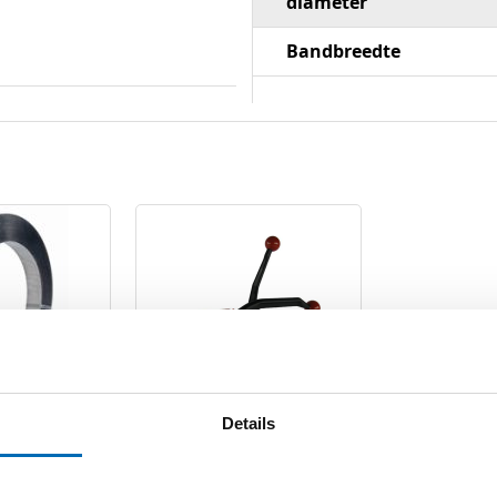
diameter
Bandbreedte
nd 19 mm
Tegelstaalband-
Details
 Amerikaanse
spanapparaat Dynamic
2000