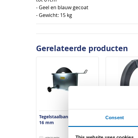
- Geel en blauw gecoat
- Gewicht: 15 kg
Gerelateerde producten
Tegelstaalbandhaspel S1-
Tegelstaalba
Consent
16 mm
zwart gelakt
wikkeling
This website uses cookies