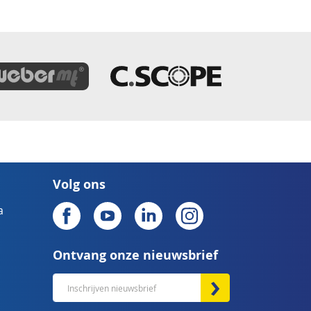
Volg ons
a
Ontvang onze nieuwsbrief
Abonneer
u