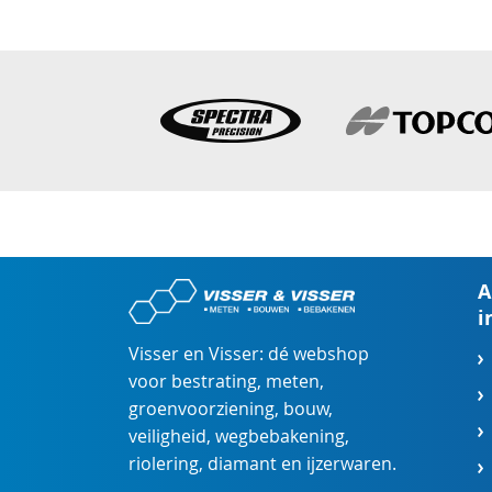
A
i
Visser en Visser: dé webshop
voor
bestrating
,
meten
,
groenvoorziening
,
bouw
,
veiligheid
,
wegbebakening
,
riolering
,
diamant
en
ijzerwaren
.