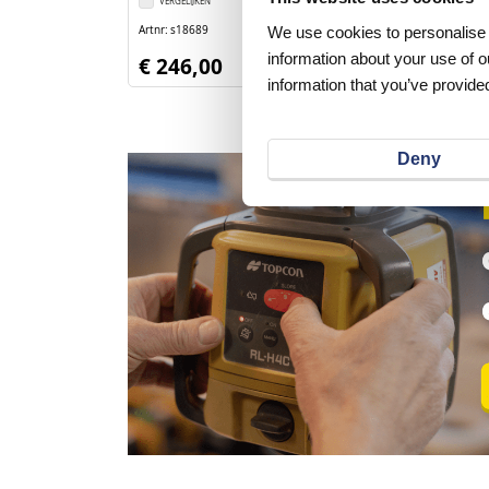
VERGELIJKEN
VERLANGLIJST
VERGELIJKEN
Artnr
s18689
We use cookies to personalise c
Artnr
s16222
excl. btw
information about your use of o
€ 246,00
€ 185,00
information that you’ve provided
Deny