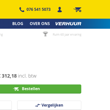
076 541 5073
Winkelwagen
BLOG
OVER ONS
ng
Ruim 60 jaar ervaring
€ 312,18
incl. btw
Bestellen
Vergelijken