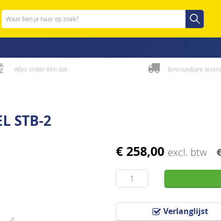
Zoeken
Zoeken
Alles onder één dak
Betrouwbare leveri
L STB-2
€ 258,00
excl. btw
Verlanglijst