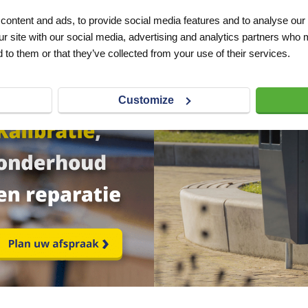
VERLANGLIJST
VERGELIJKEN
VERLANGLIJST
ontent and ads, to provide social media features and to analyse our 
Artnr
s16212
excl. btw
excl. btw
ur site with our social media, advertising and analytics partners who 
€ 1.130,00
 to them or that they’ve collected from your use of their services.
Customize