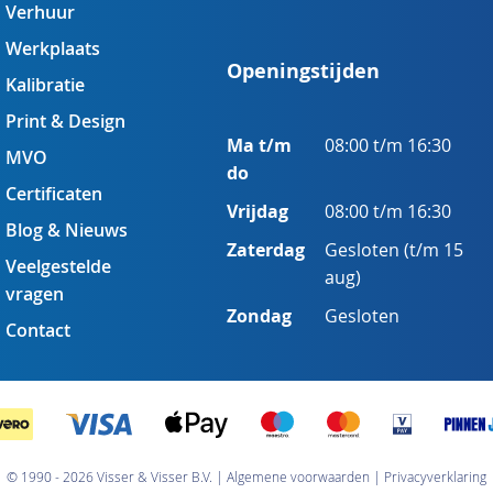
Verhuur
Werkplaats
Openingstijden
Kalibratie
Print & Design
Ma t/m
08:00 t/m 16:30
MVO
do
Certificaten
Vrijdag
08:00 t/m 16:30
Blog & Nieuws
Zaterdag
Gesloten (t/m 15
Veelgestelde
aug)
vragen
Zondag
Gesloten
Contact
© 1990 - 2026 Visser & Visser B.V.
Algemene voorwaarden
Privacyverklaring