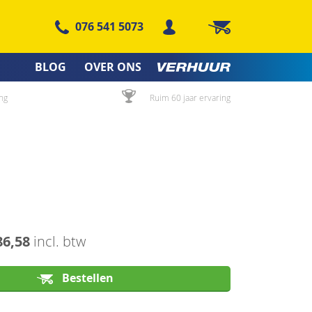
076 541 5073
Winkelwagen
BLOG
OVER ONS
ng
Ruim 60 jaar ervaring
86,58
incl. btw
Bestellen