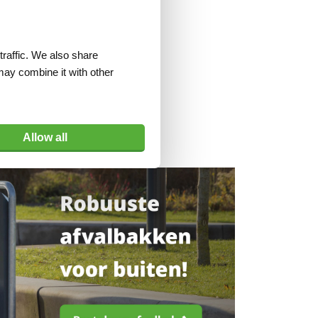
Almi AL-33 /
nipper
traffic. We also share
VERLANGLIJST
may combine it with other
excl. btw
Allow all