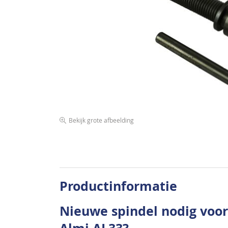
de
afbeeldingen-
gallerij
Bekijk grote afbeelding
Ga
naar
het
begin
van
Productinformatie
de
afbeeldingen-
Nieuwe spindel nodig voo
gallerij