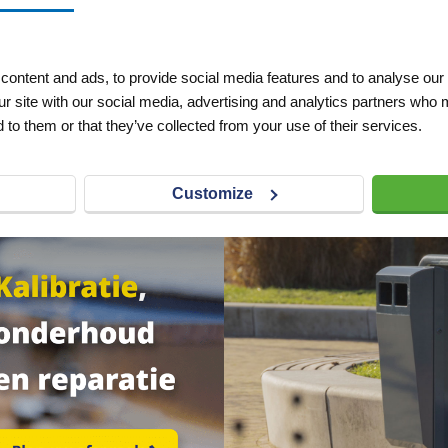
eenknipper
Almi AL33 easy
Reservemes 
steenknipper
EL-33 steenk
ontent and ads, to provide social media features and to analyse our 
VERLANGLIJST
VERGELIJKEN
VERLANGLIJST
VERGELIJKEN
ur site with our social media, advertising and analytics partners who 
 to them or that they’ve collected from your use of their services.
Artnr
s11264
Artnr
s19075
excl. btw
excl. btw
€ 712,00
€ 31,35
Customize