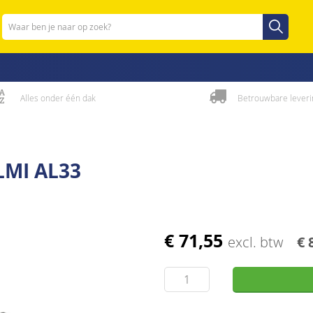
Zoeken
Zoeken
Alles onder één dak
Betrouwbare leveri
LMI AL33
€ 71,55
excl. btw
€ 