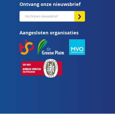
Ontvang onze nieuwsbrief
Abonneer
u
op
Aangesloten organisaties
onze
nieuwsbrief