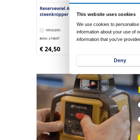
Reservewiel Almi AL33
Almi AL33 st
steenknipper
This website uses cookies
We use cookies to personalise c
VERGELIJKEN
VERLANGLIJST
VERGELIJKEN
information about your use of o
information that you’ve provided
Artnr
s14647
Artnr
s11266
excl. btw
€ 24,50
€ 469,00
Deny