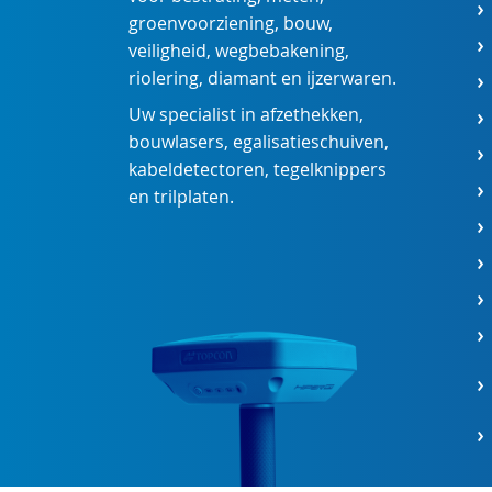
groenvoorziening
,
bouw
,
veiligheid
,
wegbebakening
,
riolering
,
diamant
en
ijzerwaren
.
Uw specialist in
afzethekken
,
bouwlasers
,
egalisatieschuiven
,
kabeldetectoren
,
tegelknippers
en
trilplaten
.