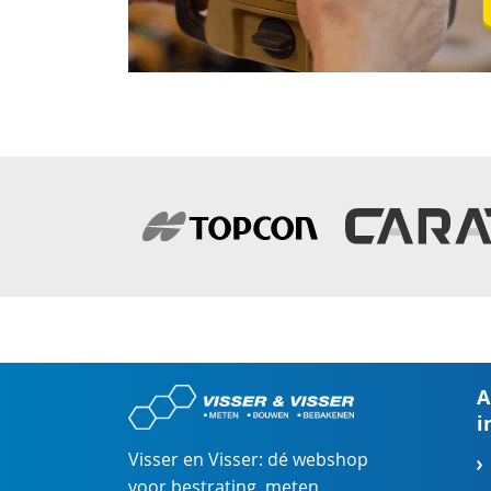
A
i
Visser en Visser: dé webshop
voor
bestrating
,
meten
,