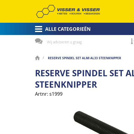
ALLE CATEGORIEËN
Wij adviseren u graag
RESERVE SPINDEL SET ALMI AL33 STEENKNIPPER
RESERVE SPINDEL SET A
STEENKNIPPER
Artnr
s1999
Ga
naar
het
einde
van