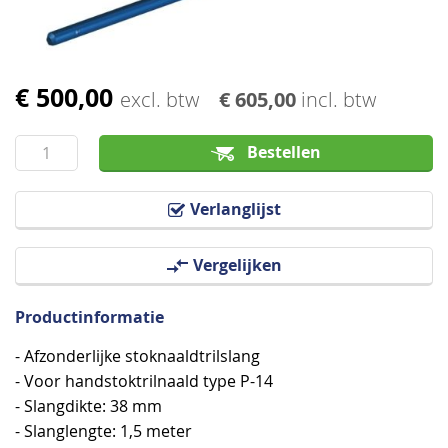
€ 500,00
Ga
excl. btw
€ 605,00
incl. btw
naar
het
Bestellen
begin
van
Verlanglijst
de
afbeeldingen-
Vergelijken
gallerij
Productinformatie
- Afzonderlijke stoknaaldtrilslang
- Voor handstoktrilnaald type P-14
- Slangdikte: 38 mm
- Slanglengte: 1,5 meter