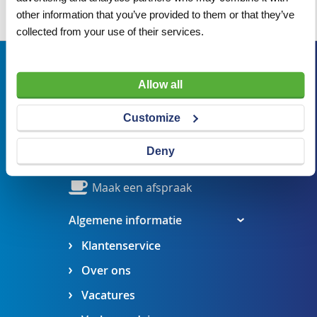
Wij adviseren u graag
other information that you’ve provided to them or that they’ve
collected from your use of their services.
Bezoekadres
Allow all
Veldsteen 25, 4815 PK Breda
verkoop@visserbreda.nl
Customize
076 541 5073
Deny
Stel een vraag
Maak een afspraak
Algemene informatie
Klantenservice
Over ons
Vacatures