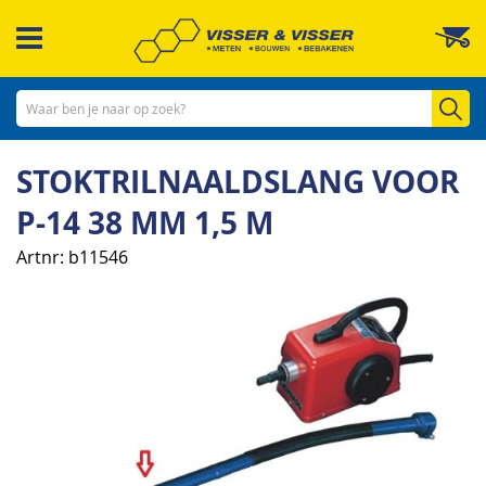
Ga
W
naar
de
inhoud
Zo
STOKTRILNAALDSLANG VOOR
P-14 38 MM 1,5 M
Artnr
b11546
Ga
naar
het
einde
van
de
afbeeldingen-
gallerij