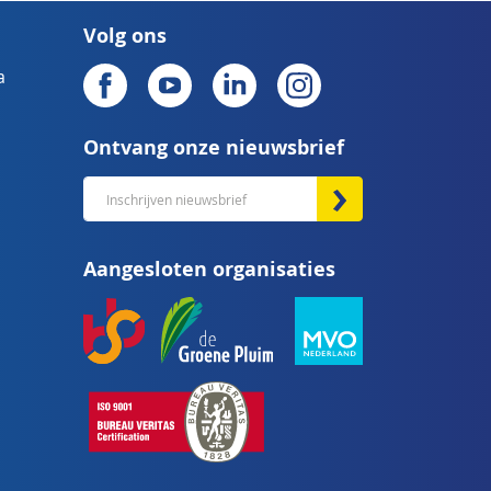
Volg ons
a
Ontvang onze nieuwsbrief
Abonneer
u
op
Aangesloten organisaties
onze
nieuwsbrief