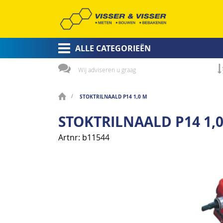
ALLE CATEGORIEËN
Wij adviseren u graag
STOKTRILNAALD P14 1,0 M
STOKTRILNAALD P14 1,
Artnr
b11544
Ga
naar
het
einde
van
de