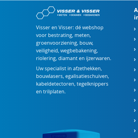
A
i
Visser en Visser: dé webshop
voor
bestrating
,
meten
,
groenvoorziening
,
bouw
,
veiligheid
,
wegbebakening
,
riolering
,
diamant
en
ijzerwaren
.
Uw specialist in
afzethekken
,
bouwlasers
,
egalisatieschuiven
,
kabeldetectoren
,
tegelknippers
en
trilplaten
.