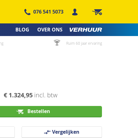
076 541 5073
Winkelwagen
BLOG
OVER ONS
ng
Ruim 60 jaar ervaring
€ 1.324,95
incl. btw
Bestellen
Vergelijken