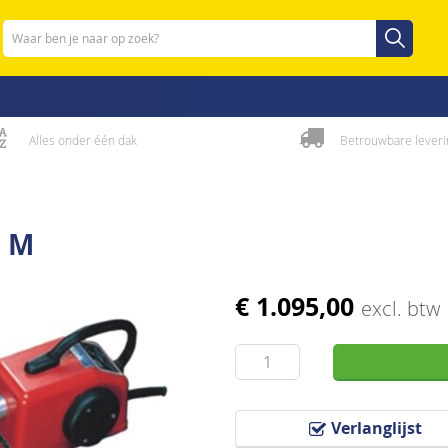
Zoeken
Zoeken
Alles onder één dak
Betrouwbare leveri
0 M
€ 1.095,00
excl. btw
Verlanglijst