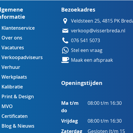
lgemene
Bezoekadres
nformatie
Veldsteen 25, 4815 PK Bred
Klantenservice
verkoop@visserbreda.nl
Over ons
076 541 5073
Vacatures
Stel een vraag
Verkoopadviseurs
Maak een afspraak
Verhuur
Werkplaats
Openingstijden
Kalibratie
Print & Design
Ma t/m
08:00 t/m 16:30
MVO
do
Certificaten
Vrijdag
08:00 t/m 16:30
Blog & Nieuws
Zaterdag
Gesloten (t/m 15