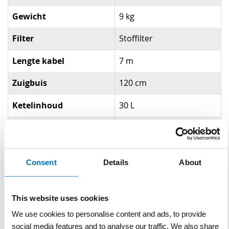
Gewicht
9 kg
Filter
Stoffilter
Lengte kabel
7 m
Zuigbuis
120 cm
Ketelinhoud
30 L
Luchtverplaatsing
58 L/s
Gerelateerde producten
Consent
Details
About
This website uses cookies
We use cookies to personalise content and ads, to provide
social media features and to analyse our traffic. We also share