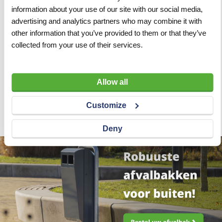
information about your use of our site with our social media,
advertising and analytics partners who may combine it with
other information that you’ve provided to them or that they’ve
Stofzuiger 2050 rvs 2 kW
collected from your use of their services.
50 L water/stof
VERGELIJKEN
VERLANGLIJST
Allow all
Artnr
y17849
excl. btw
Customize
€ 775,00
Deny