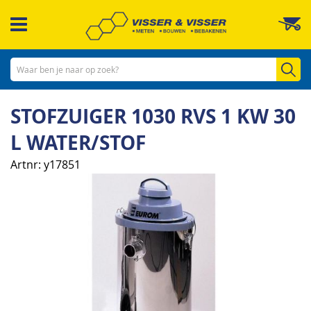
Ga
W
naar
de
inhoud
Zo
STOFZUIGER 1030 RVS 1 KW 30
L WATER/STOF
Artnr
y17851
Ga
naar
het
einde
van
de
afbeeldingen-
gallerij