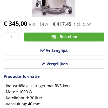
€ 345,00
Ga
excl. btw
€ 417,45
incl. btw
naar
het
Bestellen
begin
van
Verlanglijst
de
afbeeldingen-
Vergelijken
gallerij
Productinformatie
- Industriële alleszuiger met RVS-ketel
- Motor: 1000 W
- Ketelinhoud: 30 liter
- Aansluiting: 40 mm