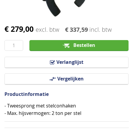
€ 279,00
Ga
excl. btw
€ 337,59
incl. btw
naar
het
Bestellen
begin
van
Verlanglijst
de
afbeeldingen-
Vergelijken
gallerij
Productinformatie
- Tweesprong met stelconhaken
- Max. hijsvermogen: 2 ton per stel