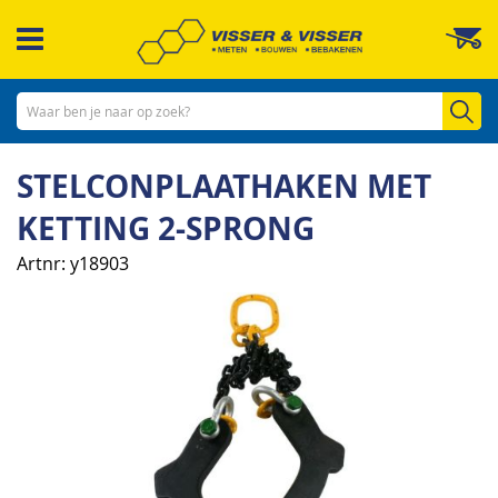
Ga
W
naar
de
inhoud
Zo
STELCONPLAATHAKEN MET
KETTING 2-SPRONG
Artnr
y18903
Ga
naar
het
einde
van
de
afbeeldingen-
gallerij