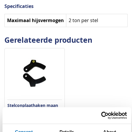
Specificaties
Specificaties
Maximaal hijsvermogen
2 ton per stel
Gerelateerde producten
Stelconplaathaken maan
per stel zonder ketting
VERGELIJKEN
VERLANGLIJST
Consent
Details
About