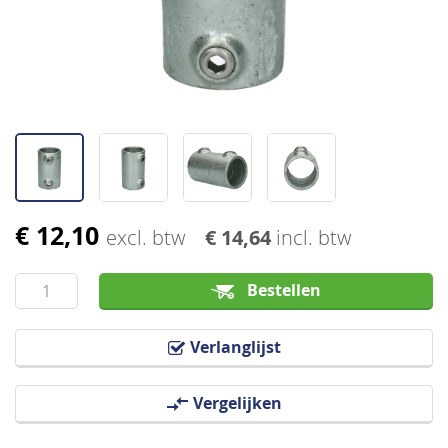
afbeeldingen-
gallerij
€ 12,10
Ga
excl. btw
€ 14,64
incl. btw
naar
het
Bestellen
begin
van
Verlanglijst
de
afbeeldingen-
Vergelijken
gallerij