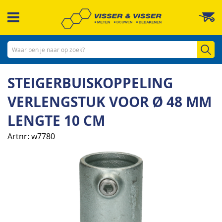
Ga
W
naar
de
inhoud
Zo
STEIGERBUISKOPPELING
VERLENGSTUK VOOR Ø 48 MM
LENGTE 10 CM
Artnr
w7780
Ga
naar
het
einde
van
de