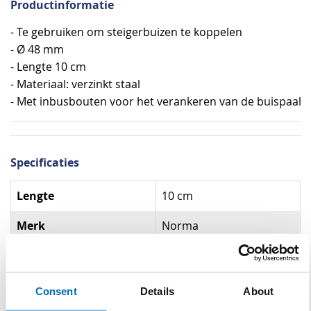
Productinformatie
- Te gebruiken om steigerbuizen te koppelen
- Ø 48 mm
- Lengte 10 cm
- Materiaal: verzinkt staal
- Met inbusbouten voor het verankeren van de buispaal
Specificaties
Specificaties
Lengte
10 cm
Merk
Norma
Buisdiameter
Ø 48,3 mm
Materiaal
Verzinkt staal
Consent
Details
About