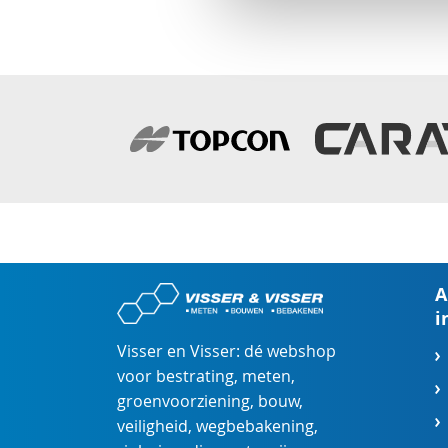
A
i
Visser en Visser: dé webshop
voor
bestrating
,
meten
,
groenvoorziening
,
bouw
,
veiligheid
,
wegbebakening
,