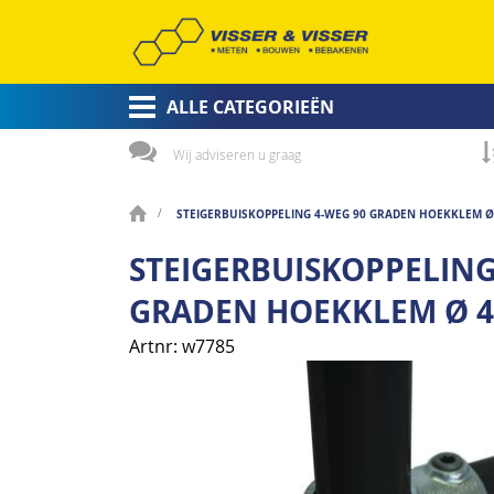
ALLE CATEGORIEËN
Wij adviseren u graag
STEIGERBUISKOPPELING 4-WEG 90 GRADEN HOEKKLEM 
STEIGERBUISKOPPELING
GRADEN HOEKKLEM Ø 
Artnr
w7785
Ga
naar
het
einde
van