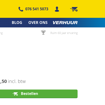
076 541 5073
Winkelwagen
BLOG
OVER ONS
ng
Ruim 60 jaar ervaring
1,50
incl. btw
Bestellen