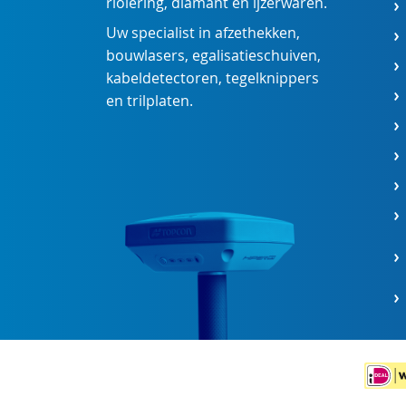
riolering
,
diamant
en
ijzerwaren
.
Uw specialist in
afzethekken
,
bouwlasers
,
egalisatieschuiven
,
kabeldetectoren
,
tegelknippers
en
trilplaten
.