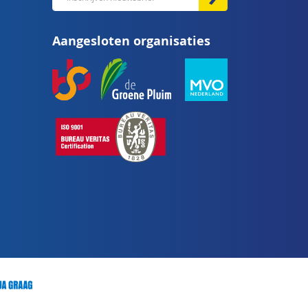
u
op
Aangesloten organisaties
onze
nieuwsbrief