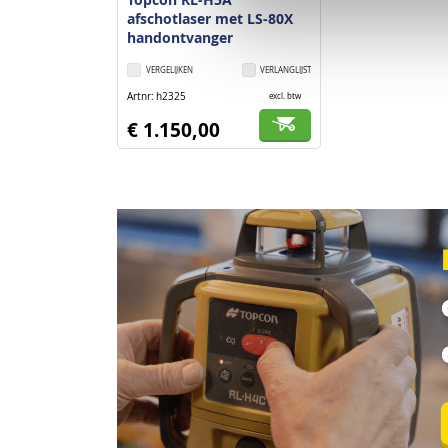
afschotlaser met LS-80X
handontvanger
VERGELIJKEN
VERLANGLIJST
Artnr
h2325
excl. btw
€ 1.150,00