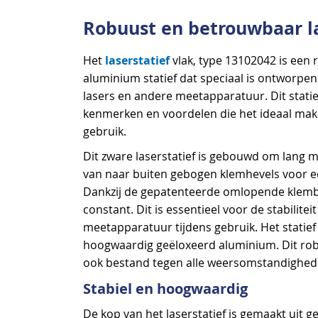
begin
Robuust en betrouwbaar la
van
de
laserstatief
Het
vlak, type 13102042 is een
afbeeldingen-
aluminium statief dat speciaal is ontworpe
gallerij
lasers en andere meetapparatuur. Dit statie
kenmerken en voordelen die het ideaal mak
gebruik.
Dit zware laserstatief is gebouwd om lang m
van naar buiten gebogen klemhevels voor e
Dankzij de gepatenteerde omlopende klemba
constant. Dit is essentieel voor de stabiliteit
meetapparatuur tijdens gebruik. Het statief 
hoogwaardig geëloxeerd aluminium. Dit robu
ook bestand tegen alle weersomstandighed
Stabiel en hoogwaardig
De kop van het laserstatief is gemaakt uit 