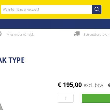
Zoeken
Zoeken
Alles onder één dak
Betrouwbare leveri
AK TYPE
€ 195,00
excl. btw