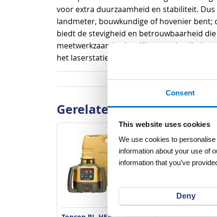
voor extra duurzaamheid en stabiliteit. Dus
landmeter, bouwkundige of hovenier bent; d
biedt de stevigheid en betrouwbaarheid die
meetwerkzaamheden. Kies voor kwaliteit en
het laserstatief 1 Alu Vlak Type 13102042 va
Consent
Gerelateerde producten
This website uses cookies
We use cookies to personalise c
information about your use of o
information that you’ve provided
Deny
Topcon RL-H5A