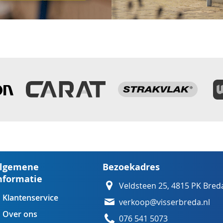
lgemene
Bezoekadres
nformatie
Veldsteen 25, 4815 PK Bred
Klantenservice
verkoop@visserbreda.nl
Over ons
076 541 5073