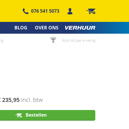
076 541 5073
Winkelwagen
BLOG
OVER ONS
ng
Ruim 60 jaar ervaring
€ 235,95
incl. btw
Bestellen