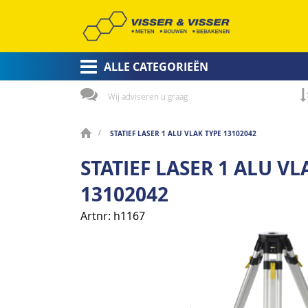
ALLE CATEGORIEËN
Wij adviseren u graag
STATIEF LASER 1 ALU VLAK TYPE 13102042
STATIEF LASER 1 ALU VL
13102042
Artnr
h1167
Ga
naar
het
einde
van