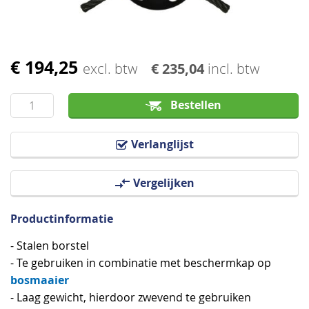
€ 194,25
Ga
excl. btw
€ 235,04
incl. btw
naar
het
Bestellen
begin
van
Verlanglijst
de
afbeeldingen-
Vergelijken
gallerij
Productinformatie
- Stalen borstel
- Te gebruiken in combinatie met beschermkap op
bosmaaier
- Laag gewicht, hierdoor zwevend te gebruiken