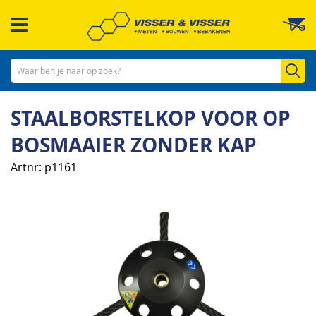
Ga
W
naar
de
inhoud
Zo
STAALBORSTELKOP VOOR OP
BOSMAAIER ZONDER KAP
Artnr
p1161
Ga
naar
het
einde
van
de
afbeeldingen-
gallerij