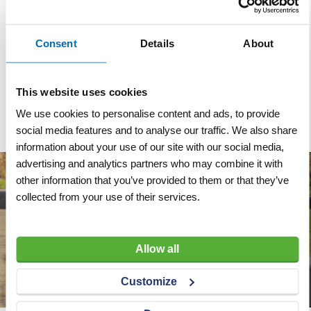
Beschermkap voor
staalborstel op bosmaaier
Consent
Details
About
VERGELIJKEN
VERLANGLIJST
This website uses cookies
Artnr
p1162
excl. btw
€ 180,00
We use cookies to personalise content and ads, to provide
social media features and to analyse our traffic. We also share
information about your use of our site with our social media,
advertising and analytics partners who may combine it with
other information that you’ve provided to them or that they’ve
collected from your use of their services.
Allow all
Customize