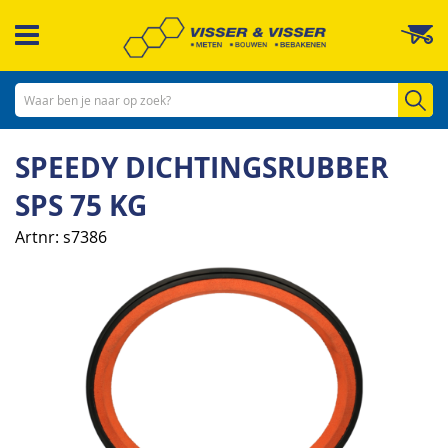
Ga
W
naar
de
inhoud
Zo
SPEEDY DICHTINGSRUBBER
SPS 75 KG
Artnr
s7386
Ga
naar
het
einde
van
de
afbeeldingen-
gallerij