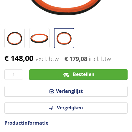
€ 148,00
Ga
excl. btw
€ 179,08
incl. btw
naar
het
Bestellen
begin
van
Verlanglijst
de
afbeeldingen-
Vergelijken
gallerij
Productinformatie