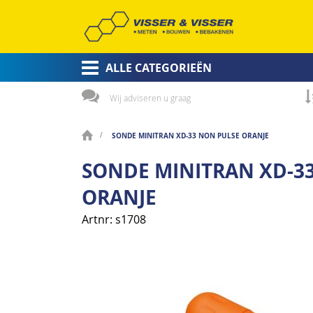
ALLE CATEGORIEËN
Wij adviseren u graag
SONDE MINITRAN XD-33 NON PULSE ORANJE
SONDE MINITRAN XD-3
ORANJE
Artnr
s1708
Ga
naar
het
einde
van