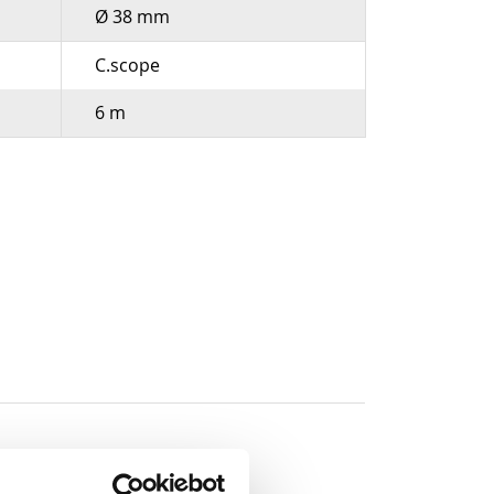
Ø 38 mm
C.scope
6 m