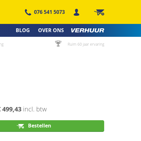
076 541 5073
Winkelwagen
BLOG
OVER ONS
ng
Ruim 60 jaar ervaring
€ 499,43
incl. btw
Bestellen