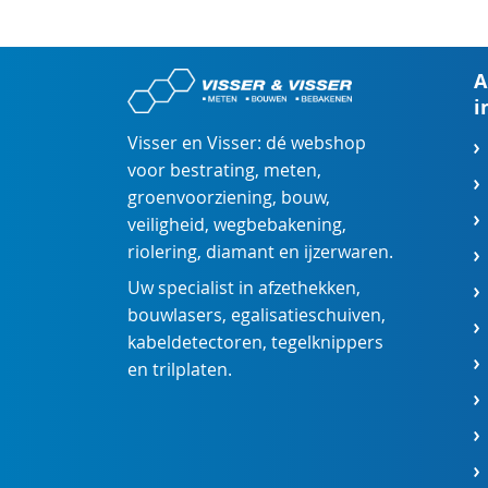
A
i
Visser en Visser: dé webshop
voor
bestrating
,
meten
,
groenvoorziening
,
bouw
,
veiligheid
,
wegbebakening
,
riolering
,
diamant
en
ijzerwaren
.
Uw specialist in
afzethekken
,
bouwlasers
,
egalisatieschuiven
,
kabeldetectoren
,
tegelknippers
en
trilplaten
.