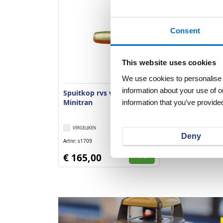
Consent
This website uses cookies
We use cookies to personalise c
information about your use of o
Spuitkop rvs voor sonde
Minitran
information that you’ve provided
VERGELIJKEN
VERLANGLIJST
Deny
Artnr
s1709
excl. btw
€ 165,00