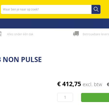
Zoeken
Zoeken
Alles onder één dak
Betrouwbare leveri
3 NON PULSE
€ 412,75
excl. btw