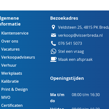
lgemene
Bezoekadres
nformatie
Veldsteen 25, 4815 PK Bred
Klantenservice
verkoop@visserbreda.nl
Over ons
076 541 5073
Vacatures
Stel een vraag
Verkoopadviseurs
Maak een afspraak
Verhuur
Werkplaats
Openingstijden
Kalibratie
Print & Design
Ma t/m
08:00 t/m 16:30
MVO
do
Certificaten