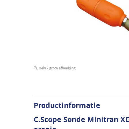
de
afbeeldingen-
gallerij
Bekijk grote afbeelding
Ga
naar
het
begin
van
Productinformatie
de
afbeeldingen-
C.Scope Sonde Minitran XD
gallerij