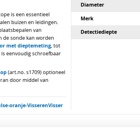
Diameter
ope is een essentieel
Merk
len buizen en leidingen.
plaatsbepalen van
Detectiediepte
an de sonde kan worden
or met dieptemeting
, tot
 is eenvoudig schroefbaar
kop
(art.no. s1709) optioneel
tran door middel van
se-oranje-VisserenVisser