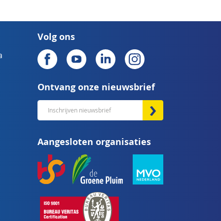
Volg ons
a
Ontvang onze nieuwsbrief
Abonneer
u
op
Aangesloten organisaties
onze
nieuwsbrief