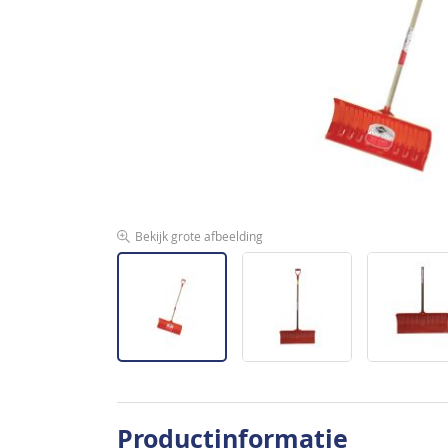
de
afbeeldingen-
gallerij
Bekijk grote afbeelding
Ga
naar
Productinformatie
het