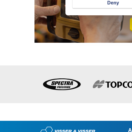
Deny
A