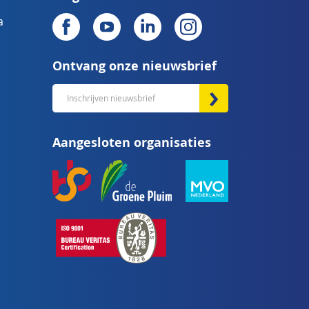
a
Ontvang onze nieuwsbrief
Abonneer
u
op
Aangesloten organisaties
onze
nieuwsbrief