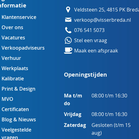
nformatie
Veldsteen 25, 4815 PK Bred
Klantenservice
verkoop@visserbreda.nl
Over ons
076 541 5073
Vacatures
Stel een vraag
Verkoopadviseurs
Maak een afspraak
Verhuur
Werkplaats
Openingstijden
Kalibratie
Print & Design
Ma t/m
08:00 t/m 16:30
MVO
do
Certificaten
Vrijdag
08:00 t/m 16:30
Blog & Nieuws
Zaterdag
Gesloten (t/m 15
Veelgestelde
aug)
vragen