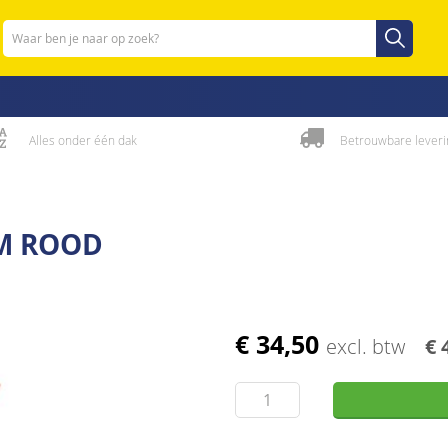
Zoeken
Zoeken
Alles onder één dak
Betrouwbare leveri
M ROOD
€ 34,50
excl. btw
€ 