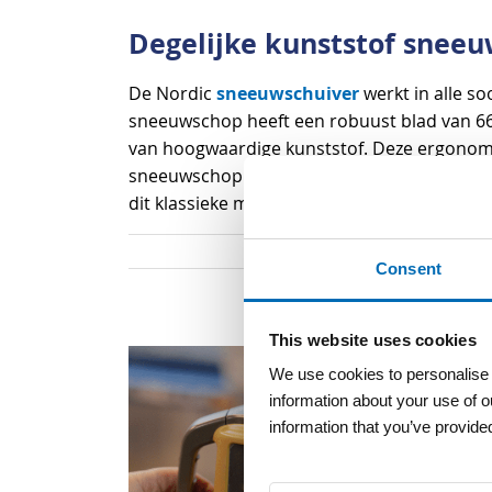
begin
Degelijke kunststof snee
van
de
sneeuwschuiver
De Nordic
werkt in alle s
afbeeldingen-
sneeuwschop heeft een robuust blad van 6
gallerij
van hoogwaardige kunststof. Deze ergonomi
sneeuwschop is geproduceert voor continu e
snee
dit klassieke model leveren wij ook een
Consent
This website uses cookies
We use cookies to personalise c
information about your use of o
information that you’ve provided