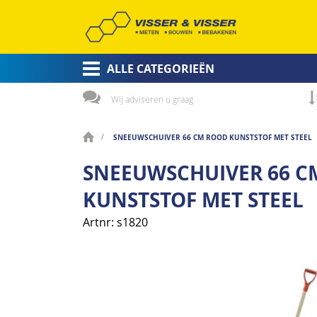
ALLE CATEGORIEËN
Wij adviseren u graag
SNEEUWSCHUIVER 66 CM ROOD KUNSTSTOF MET STEEL
SNEEUWSCHUIVER 66 C
KUNSTSTOF MET STEEL
Artnr
s1820
Ga
naar
het
einde
van