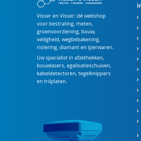
i
Visser en Visser: dé webshop
voor
bestrating
,
meten
,
groenvoorziening
,
bouw
,
veiligheid
,
wegbebakening
,
riolering
,
diamant
en
ijzerwaren
.
Uw specialist in
afzethekken
,
bouwlasers
,
egalisatieschuiven
,
kabeldetectoren
,
tegelknippers
en
trilplaten
.