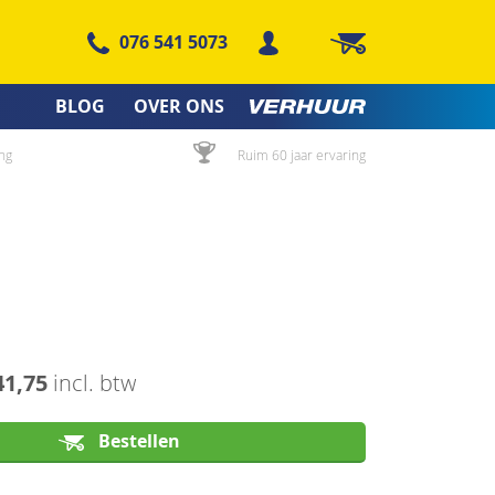
076 541 5073
Winkelwagen
BLOG
OVER ONS
ng
Ruim 60 jaar ervaring
41,75
incl. btw
Bestellen