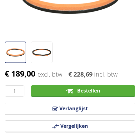
afbeeldingen-
gallerij
€ 189,00
Ga
excl. btw
€ 228,69
incl. btw
naar
het
Bestellen
begin
van
Verlanglijst
de
afbeeldingen-
Vergelijken
gallerij