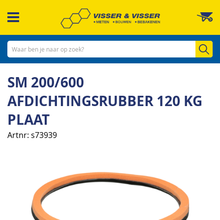
Ga
W
naar
de
inhoud
Zo
SM 200/600
AFDICHTINGSRUBBER 120 KG
PLAAT
Artnr
s73939
Ga
naar
het
einde
van
de