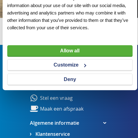
information about your use of our site with our social media,
advertising and analytics partners who may combine it with
other information that you’ve provided to them or that they’ve
collected from your use of their services.
Wij adviseren u graag
Allow all
Bezoekadres
Customize
Veldsteen 25, 4815 PK Breda
verkoop@visserbreda.nl
Deny
076 541 5073
Stel een vraag
Maak een afspraak
Algemene informatie
Klantenservice