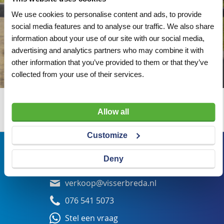
We use cookies to personalise content and ads, to provide
social media features and to analyse our traffic. We also share
information about your use of our site with our social media,
advertising and analytics partners who may combine it with
other information that you’ve provided to them or that they’ve
collected from your use of their services.
Wij adviseren u graag
Allow all
Customize
Bezoekadres
Deny
Veldsteen 25, 4815 PK Breda
verkoop@visserbreda.nl
076 541 5073
Stel een vraag