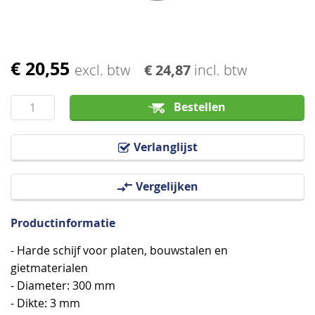
€ 20,55
Ga
excl. btw
€ 24,87
incl. btw
naar
het
Bestellen
begin
van
Verlanglijst
de
afbeeldingen-
Vergelijken
gallerij
Productinformatie
- Harde schijf voor platen, bouwstalen en
gietmaterialen
- Diameter: 300 mm
- Dikte: 3 mm