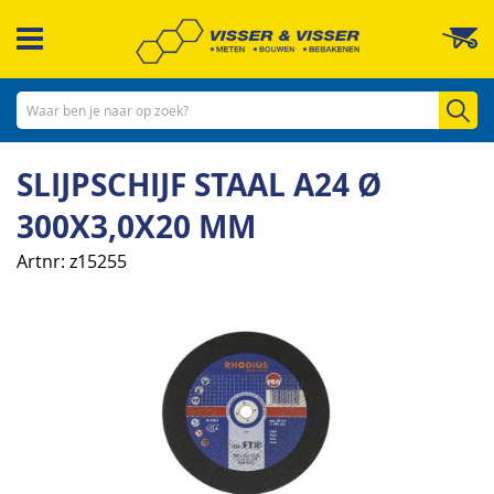
Ga
W
naar
de
inhoud
Zo
SLIJPSCHIJF STAAL A24 Ø
300X3,0X20 MM
Artnr
z15255
Ga
naar
het
einde
van
de
afbeeldingen-
gallerij