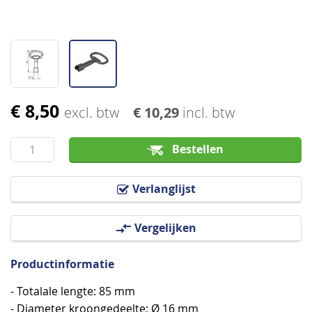
€ 8,50
Ga
excl. btw
€ 10,29
incl. btw
naar
het
Bestellen
begin
van
Verlanglijst
de
afbeeldingen-
Vergelijken
gallerij
Productinformatie
- Totalale lengte: 85 mm
- Diameter kroongedeelte: Ø 16 mm