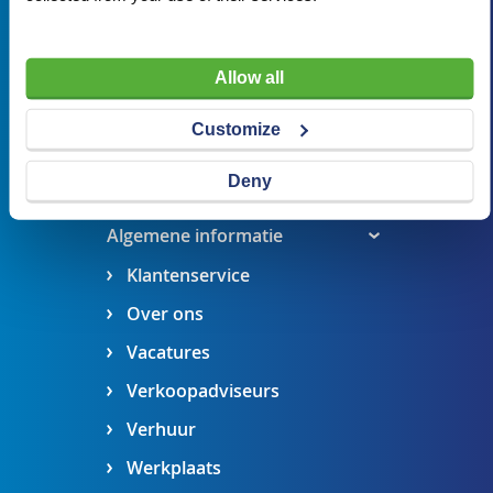
Veldsteen 25, 4815 PK Breda
verkoop@visserbreda.nl
Allow all
076 541 5073
Customize
Stel een vraag
Deny
Maak een afspraak
Algemene informatie
Klantenservice
Over ons
Vacatures
Verkoopadviseurs
Verhuur
Werkplaats