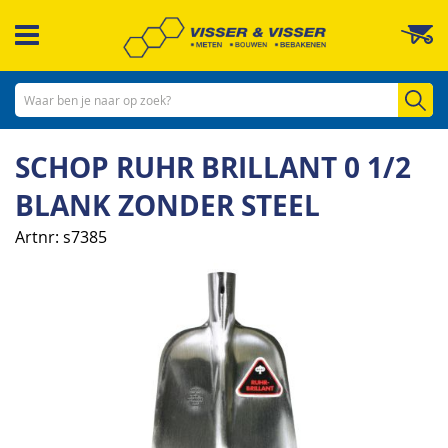
Ga
W
naar
de
inhoud
Zo
SCHOP RUHR BRILLANT 0 1/2
BLANK ZONDER STEEL
Artnr
s7385
Ga
naar
het
einde
van
de
afbeeldingen-
gallerij