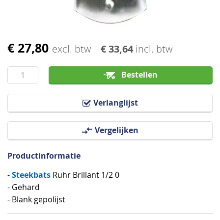
€ 27,80
Ga
excl. btw
€ 33,64
incl. btw
naar
het
Bestellen
begin
van
Verlanglijst
de
afbeeldingen-
Vergelijken
gallerij
Productinformatie
Steekbats
-
Ruhr Brillant 1/2 0
- Gehard
- Blank gepolijst