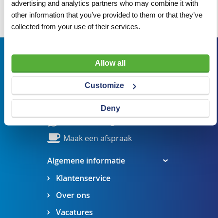
advertising and analytics partners who may combine it with
other information that you’ve provided to them or that they’ve
Wij adviseren u graag
collected from your use of their services.
Bezoekadres
Allow all
Veldsteen 25, 4815 PK Breda
Customize
verkoop@visserbreda.nl
076 541 5073
Deny
Stel een vraag
Maak een afspraak
Algemene informatie
Klantenservice
Over ons
Vacatures