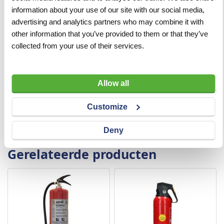
information about your use of our site with our social media,
Temperatuursgebied
0°C - 60°C
advertising and analytics partners who may combine it with
Werkdruk 20 graden
14 bar
other information that you’ve provided to them or that they’ve
collected from your use of their services.
Kleur
Rood RAL 3000
Inhoud
2 kg
Allow all
Gewicht
4 kg
Customize
Blusmiddel
Bioclass schuim
Deny
Gerelateerde producten