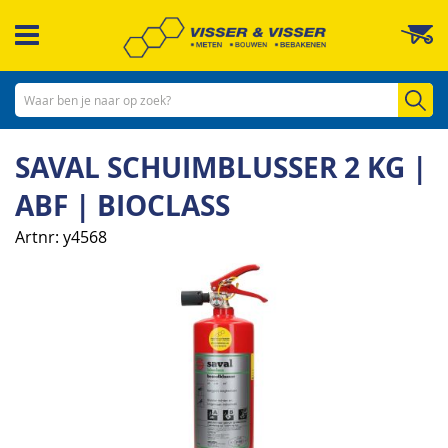
Ga
W
naar
de
inhoud
Zo
SAVAL SCHUIMBLUSSER 2 KG |
ABF | BIOCLASS
Artnr
y4568
Ga
naar
het
einde
van
de
afbeeldingen-
gallerij