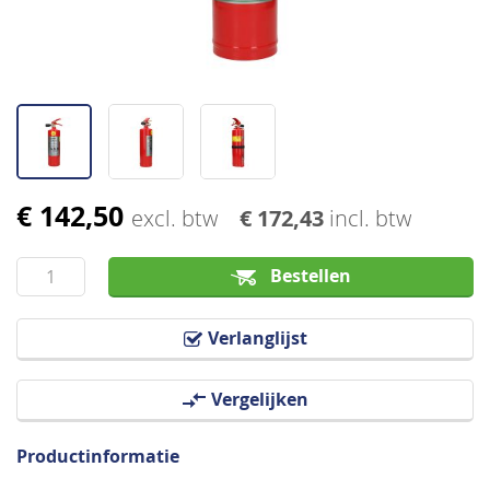
€ 142,50
Ga
excl. btw
€ 172,43
incl. btw
naar
het
Bestellen
begin
van
Verlanglijst
de
afbeeldingen-
Vergelijken
gallerij
Productinformatie