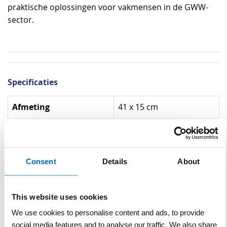
praktische oplossingen voor vakmensen in de GWW-
sector.
Specificaties
Specificaties
Afmeting
41 x 15 cm
Bereik
3 m
Materiaal
Staal
Consent
Details
About
Diameter
Ø 11 cm
Normering
EN 3
This website uses cookies
We use cookies to personalise content and ads, to provide
Gebruikstijd
15 s
social media features and to analyse our traffic. We also share