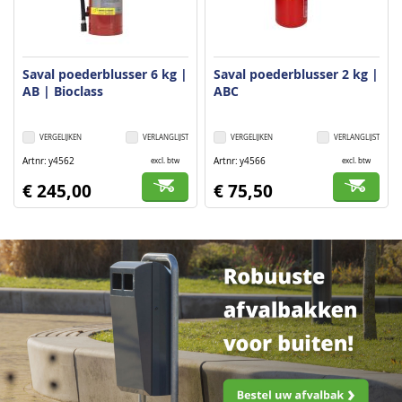
Saval poederblusser 6 kg |
Saval poederblusser 2 kg |
AB | Bioclass
ABC
VERGELIJKEN
VERLANGLIJST
VERGELIJKEN
VERLANGLIJST
Artnr
y4562
Artnr
y4566
excl. btw
excl. btw
€ 245,00
€ 75,50