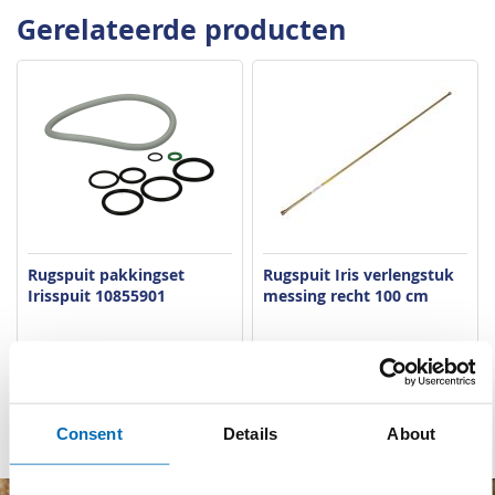
Gerelateerde producten
Rugspuit pakkingset
Rugspuit Iris verlengstuk
Irisspuit 10855901
messing recht 100 cm
VERGELIJKEN
VERLANGLIJST
VERGELIJKEN
VERLANGLIJST
Artnr
p1579
Artnr
p1581
excl. btw
excl. btw
€ 9,00
€ 32,00
Consent
Details
About