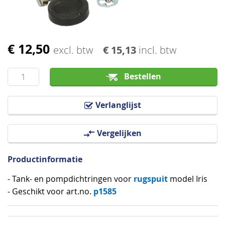
€ 12,50
Ga
excl. btw
€ 15,13
incl. btw
naar
het
Bestellen
begin
van
Verlanglijst
de
afbeeldingen-
Vergelijken
gallerij
Productinformatie
rugspuit
- Tank- en pompdichtringen voor
model Iris
p1585
- Geschikt voor art.no.