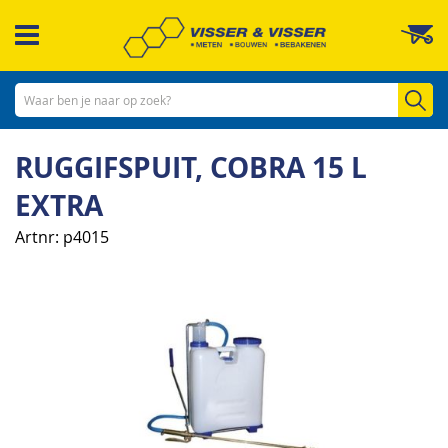
Ga
W
naar
de
inhoud
Zo
RUGGIFSPUIT, COBRA 15 L
EXTRA
Artnr
p4015
Ga
naar
het
einde
van
de
afbeeldingen-
gallerij