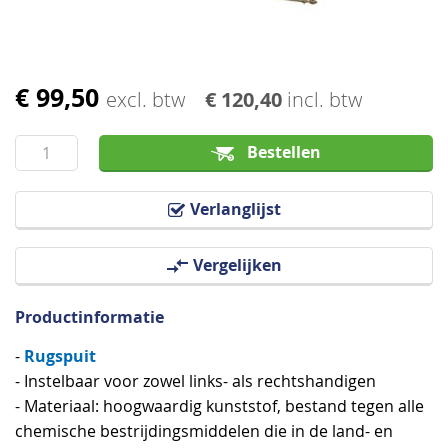
€ 99,50
Ga
excl. btw
€ 120,40
incl. btw
naar
het
Bestellen
begin
van
Verlanglijst
de
afbeeldingen-
Vergelijken
gallerij
Productinformatie
Rugspuit
-
- Instelbaar voor zowel links- als rechtshandigen
- Materiaal: hoogwaardig kunststof, bestand tegen alle
chemische bestrijdingsmiddelen die in de land- en