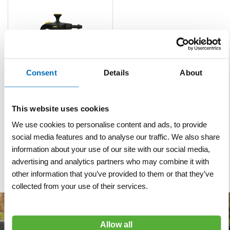
Consent
Details
About
Plantenspuit 1,5 L Bugsi
This website uses cookies
We use cookies to personalise content and ads, to provide
VERGELIJKEN
VERLANGLIJST
social media features and to analyse our traffic. We also share
Artnr
p1525
information about your use of our site with our social media,
excl. btw
advertising and analytics partners who may combine it with
€ 18,50
other information that you’ve provided to them or that they’ve
collected from your use of their services.
Allow all