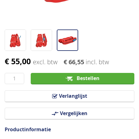
€ 55,00
Ga
excl. btw
€ 66,55
incl. btw
naar
het
Bestellen
begin
van
Verlanglijst
de
afbeeldingen-
Vergelijken
gallerij
Productinformatie