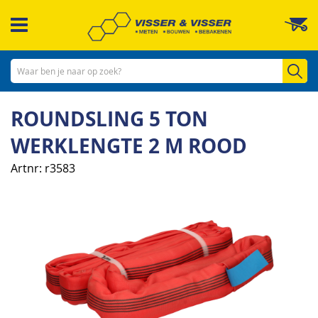
Ga
W
naar
de
inhoud
Zo
ROUNDSLING 5 TON
WERKLENGTE 2 M ROOD
Artnr
r3583
Ga
naar
het
einde
van
de
afbeeldingen-
gallerij