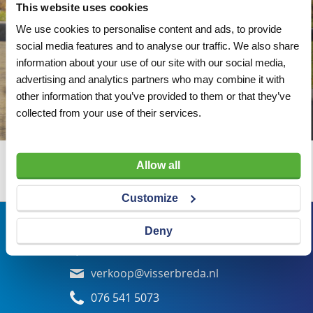
This website uses cookies
We use cookies to personalise content and ads, to provide
social media features and to analyse our traffic. We also share
information about your use of our site with our social media,
advertising and analytics partners who may combine it with
other information that you’ve provided to them or that they’ve
collected from your use of their services.
Allow all
Wij adviseren u graag
Customize
Bezoekadres
Deny
Veldsteen 25, 4815 PK Breda
verkoop@visserbreda.nl
076 541 5073