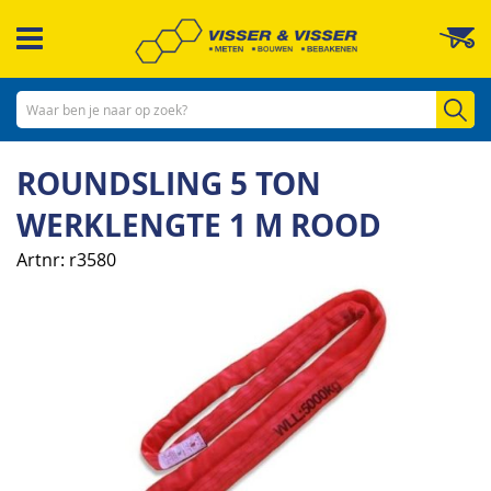
Ga
W
naar
de
inhoud
Zo
ROUNDSLING 5 TON
WERKLENGTE 1 M ROOD
Artnr
r3580
Ga
naar
het
einde
van
de
afbeeldingen-
gallerij