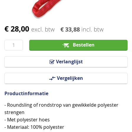
€ 28,00
Ga
excl. btw
€ 33,88
incl. btw
naar
het
Bestellen
begin
van
Verlanglijst
de
afbeeldingen-
Vergelijken
gallerij
Productinformatie
- Roundsling of rondstrop van gewikkelde polyester
strengen
- Met polyester hoes
- Materiaal: 100% polyester