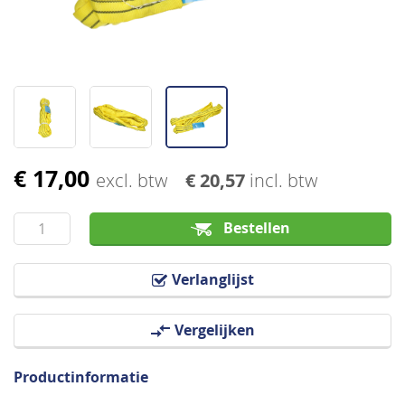
€ 17,00
Ga
excl. btw
€ 20,57
incl. btw
naar
het
Bestellen
begin
van
Verlanglijst
de
afbeeldingen-
Vergelijken
gallerij
Productinformatie