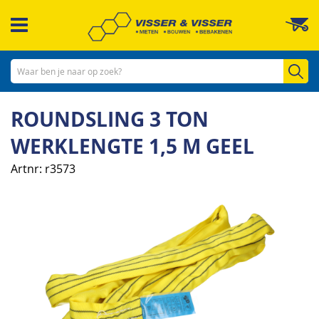
Ga
W
naar
de
inhoud
Zo
ROUNDSLING 3 TON
WERKLENGTE 1,5 M GEEL
Artnr
r3573
Ga
naar
het
einde
van
de
afbeeldingen-
gallerij