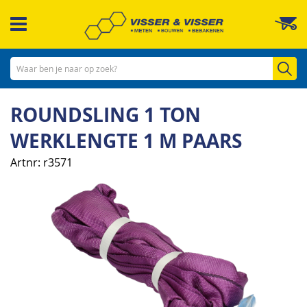
Ga
W
naar
de
inhoud
Zo
ROUNDSLING 1 TON
WERKLENGTE 1 M PAARS
Artnr
r3571
Ga
naar
het
einde
van
de
afbeeldingen-
gallerij