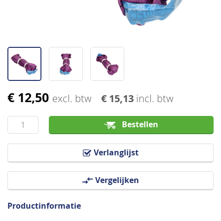
€ 12,50
Ga
excl. btw
€ 15,13
incl. btw
naar
het
Bestellen
begin
van
Verlanglijst
de
afbeeldingen-
Vergelijken
gallerij
Productinformatie