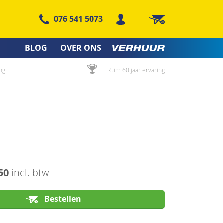
076 541 5073
Winkelwagen
BLOG
OVER ONS
ng
Ruim 60 jaar ervaring
50
incl. btw
Bestellen