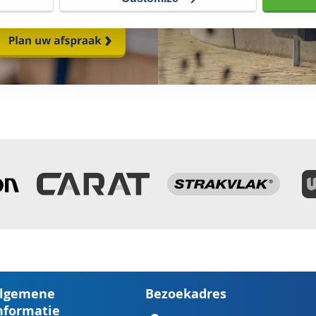
lgemene
Bezoekadres
nformatie