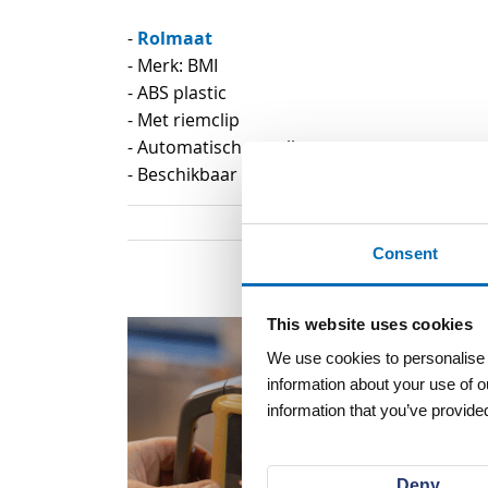
begin
Rolmaat
-
van
- Merk: BMI
de
- ABS plastic
afbeeldingen-
- Met riemclip
gallerij
- Automatisch oprollen en vastzetten
- Beschikbaar in verschillende lengtes
Consent
This website uses cookies
We use cookies to personalise c
information about your use of o
information that you’ve provided
Deny