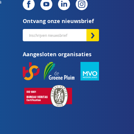
a
Ontvang onze nieuwsbrief
Abonneer
u
op
Aangesloten organisaties
onze
nieuwsbrief