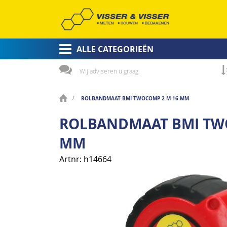
ALLE CATEGORIEËN
Wij adviseren u graag
ROLBANDMAAT BMI TWOCOMP 2 M 16 MM
ROLBANDMAAT BMI TW
MM
Artnr
h14664
Ga
naar
het
einde
van