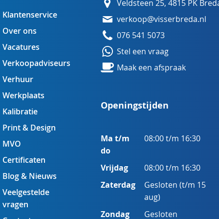
Veldsteen 25, 4815 PK Bred
Klantenservice
verkoop@visserbreda.nl
Over ons
076 541 5073
Vacatures
Stel een vraag
Verkoopadviseurs
Maak een afspraak
Verhuur
Werkplaats
Openingstijden
Kalibratie
Print & Design
Ma t/m
08:00 t/m 16:30
MVO
do
Certificaten
Vrijdag
08:00 t/m 16:30
Blog & Nieuws
Zaterdag
Gesloten (t/m 15
Veelgestelde
aug)
vragen
Zondag
Gesloten