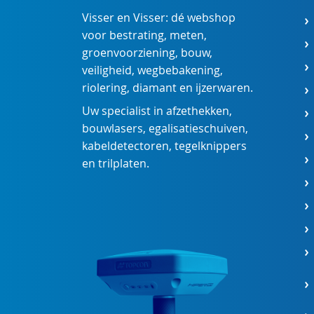
Visser en Visser: dé webshop
voor
bestrating
,
meten
,
groenvoorziening
,
bouw
,
veiligheid
,
wegbebakening
,
riolering
,
diamant
en
ijzerwaren
.
Uw specialist in
afzethekken
,
bouwlasers
,
egalisatieschuiven
,
kabeldetectoren
,
tegelknippers
en
trilplaten
.