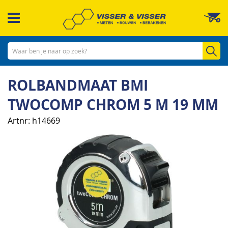
Ga
W
naar
de
inhoud
Zo
ROLBANDMAAT BMI
TWOCOMP CHROM 5 M 19 MM
Artnr
h14669
Ga
naar
het
einde
van
de
afbeeldingen-
gallerij