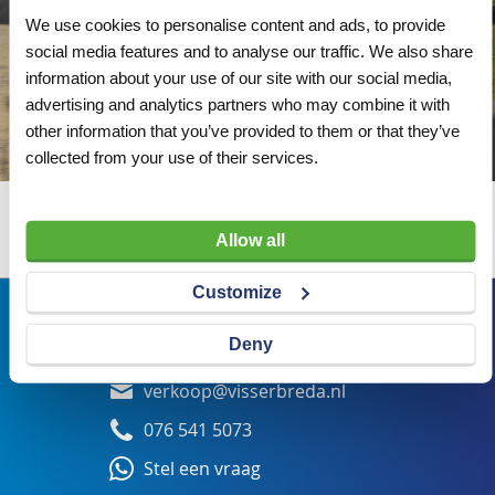
We use cookies to personalise content and ads, to provide
social media features and to analyse our traffic. We also share
information about your use of our site with our social media,
advertising and analytics partners who may combine it with
other information that you’ve provided to them or that they’ve
collected from your use of their services.
Wij adviseren u graag
Allow all
Customize
Bezoekadres
Deny
Veldsteen 25, 4815 PK Breda
verkoop@visserbreda.nl
076 541 5073
Stel een vraag