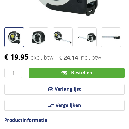
€ 19,95
Ga
excl. btw
€ 24,14
incl. btw
naar
het
Bestellen
begin
van
Verlanglijst
de
afbeeldingen-
Vergelijken
gallerij
Productinformatie