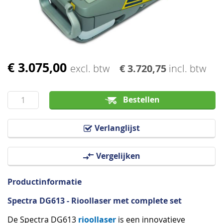
afbeeldingen-
gallerij
€ 3.075,00
Ga
excl. btw
€ 3.720,75
incl. btw
naar
het
Bestellen
begin
van
de
Verlanglijst
afbeeldingen-
gallerij
Vergelijken
Productinformatie
Spectra DG613 - Rioollaser met complete set
rioollaser
De Spectra DG613
is een innovatieve