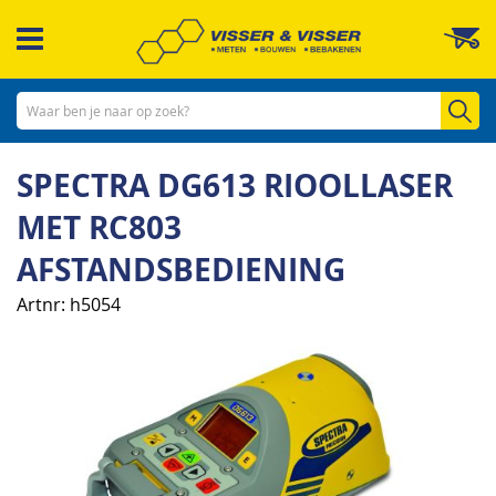
Ga
W
naar
de
inhoud
Zo
SPECTRA DG613 RIOOLLASER
MET RC803
AFSTANDSBEDIENING
Artnr
h5054
Ga
naar
het
einde
van
de