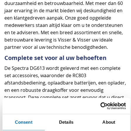
duurzaamheid en betrouwbaarheid. Met meer dan 60
jaar ervaring in de markt bieden wij deskundigheid en
een klantgedreven aanpak. Onze goed opgeleide
medewerkers staan altijd klaar om u te ondersteunen
en te adviseren. Met een breed assortiment en snelle,
betrouwbare levering is Visser & Visser uw ideale
partner voor al uw technische benodigdheden.
Complete set voor al uw behoeften
De Spectra DG613 wordt geleverd met een complete
set accessoires, waaronder de RC803
afstandsbediening, oplaadbare batterijen, een oplader,
en een robuuste draagkoffer voor eenvoudig
transport. Deze complete set zorgt ervoor dat u direct
aan de slag kunt en geen extra aanschafkosten heeft.
De voeding wordt verzorgd door een accupakket met
een werkduur van 40 uur, of u kunt kiezen voor
Consent
Details
About
alkalinebatterijen met een werkduur van 50 uur.