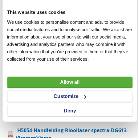
DG613: Betrouwbare rode laserstralen
This website uses cookies
De Spectra DG613 maakt gebruik van rode laserstralen
We use cookies to personalise content and ads, to provide
van laserklasse 3R, die beter zichtbaar zijn dan rode
social media features and to analyse our traffic. We also share
laserstralen, vooral in fel verlichte omgevingen. Dit
information about your use of our site with our social media,
zorgt voor extra nauwkeurigheid en gemak bij het
advertising and analytics partners who may combine it with
werken onder diverse omstandigheden. De laser is
other information that you’ve provided to them or that they’ve
geschikt voor buitengebruik, waardoor hij ideaal is voor
collected from your use of their services.
aannemers, klusbedrijven, hoveniers, stratenmakers
en wegenbouwers.
Ontdek vandaag nog hoe de Spectra DG613 rioollaser
Allow all
uw werkzaamheden kan verbeteren. Bestel eenvoudig
Customize
en snel via de website van Visser & Visser en ervaar de
voordelen van werken met topkwaliteit apparatuur en
Deny
uitstekende service.
H5054-Handleiding-Rioollaser-spectra-DG613-