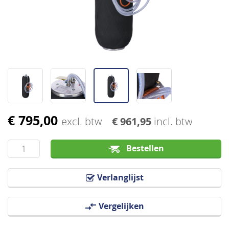
afbeeldingen-
gallerij
€ 795,00
Ga
excl. btw
€ 961,95
incl. btw
naar
het
Bestellen
begin
van
Verlanglijst
de
afbeeldingen-
Vergelijken
gallerij