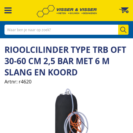
Ga
W
naar
de
inhoud
Zo
RIOOLCILINDER TYPE TRB OFT
30-60 CM 2,5 BAR MET 6 M
SLANG EN KOORD
Artnr
r4620
Ga
naar
het
einde
van
de