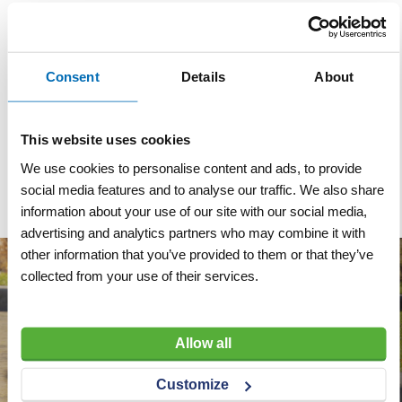
Specificaties
Specificaties
Norm
EN 1610
Consent
Details
About
Merk
Trelleborg
Maximale werkdruk
2,5 bar
This website uses cookies
Materiaal
We use cookies to personalise content and ads, to provide
Rubber
social media features and to analyse our traffic. We also share
information about your use of our site with our social media,
advertising and analytics partners who may combine it with
other information that you’ve provided to them or that they’ve
collected from your use of their services.
Allow all
Customize