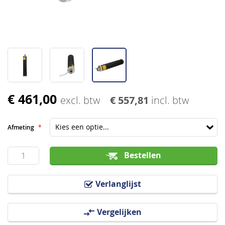
€ 461,00
Ga
excl. btw
€ 557,81
incl. btw
naar
het
Afmeting
begin
van
Bestellen
de
afbeeldingen-
Verlanglijst
gallerij
Vergelijken