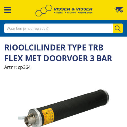
Ga
W
naar
de
inhoud
Zo
RIOOLCILINDER TYPE TRB
FLEX MET DOORVOER 3 BAR
Artnr
cp364
Ga
naar
het
einde
van
de
afbeeldingen-
gallerij