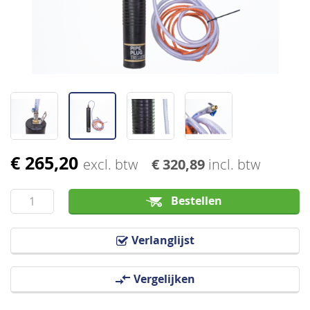
afbeeldingen-
gallerij
€ 265,20
Ga
excl. btw
€ 320,89
incl. btw
naar
het
Bestellen
begin
van
Verlanglijst
de
afbeeldingen-
Vergelijken
gallerij