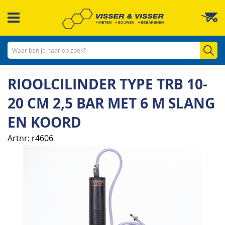
Ga
W
naar
de
inhoud
Zo
RIOOLCILINDER TYPE TRB 10-
20 CM 2,5 BAR MET 6 M SLANG
EN KOORD
Artnr
r4606
Ga
naar
het
einde
van
de