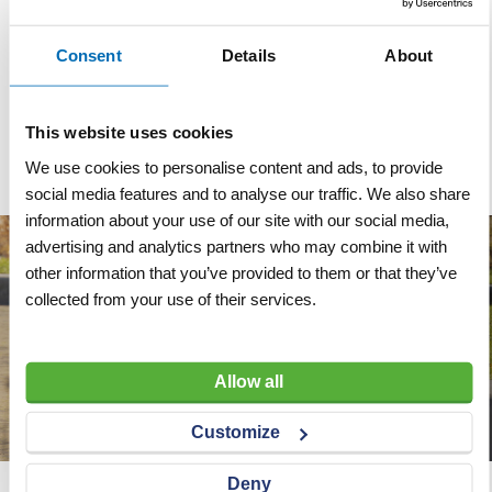
Specificaties
Lengte
500 mm
Consent
Details
About
Merk
Trelleborg
Materiaal
Rubber
This website uses cookies
We use cookies to personalise content and ads, to provide
social media features and to analyse our traffic. We also share
information about your use of our site with our social media,
advertising and analytics partners who may combine it with
other information that you’ve provided to them or that they’ve
collected from your use of their services.
Allow all
Customize
Deny