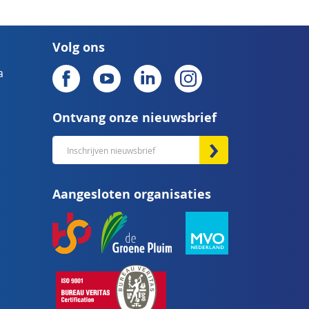
Volg ons
a
Ontvang onze nieuwsbrief
Abonneer
u
op
Aangesloten organisaties
onze
nieuwsbrief