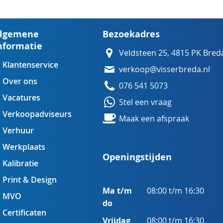
lgemene
Bezoekadres
nformatie
Veldsteen 25, 4815 PK Bred
Klantenservice
verkoop@visserbreda.nl
Over ons
076 541 5073
Vacatures
Stel een vraag
Verkoopadviseurs
Maak een afspraak
Verhuur
Werkplaats
Openingstijden
Kalibratie
Print & Design
Ma t/m
08:00 t/m 16:30
MVO
do
Certificaten
Vrijdag
08:00 t/m 16:30