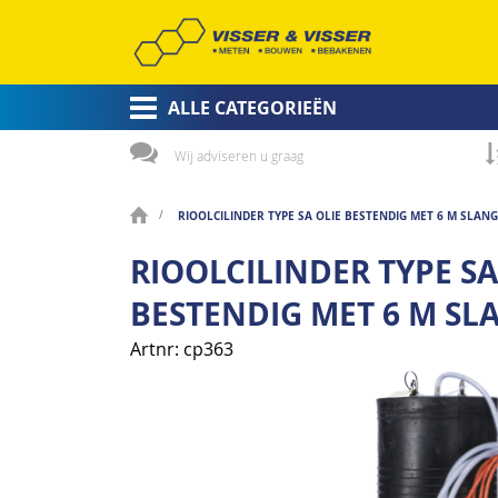
ALLE CATEGORIEËN
Wij adviseren u graag
RIOOLCILINDER TYPE SA OLIE BESTENDIG MET 6 M SLAN
RIOOLCILINDER TYPE SA
BESTENDIG MET 6 M S
Artnr
cp363
Ga
naar
het
einde
van