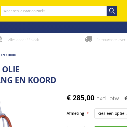
Zoeken
Zoeken
Alles onder één dak
Betrouwbare leveri
G EN KOORD
 OLIE
LANG EN KOORD
€ 285,00
excl. btw
Afmeting