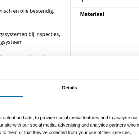
Specificaties
isch en olie bestendig.
Materiaal
ngssystemen bij inspecties,
ingsysteem
kt met nylon koorden
 meter nylon koord
Details
ontent and ads, to provide social media features and to analyse our 
ur site with our social media, advertising and analytics partners who 
 to them or that they’ve collected from your use of their services.