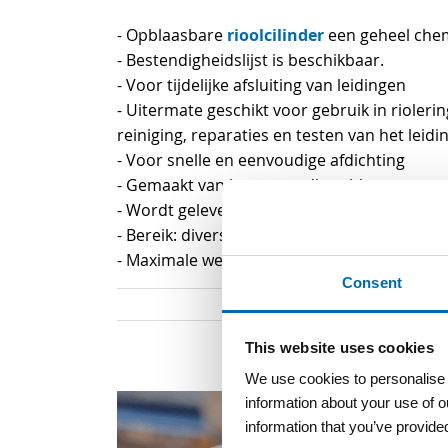
begin
rioolcilinder
- Opblaasbare
een geheel chem
van
- Bestendigheidslijst is beschikbaar.
de
- Voor tijdelijke afsluiting van leidingen
afbeeldingen-
- Uitermate geschikt voor gebruik in rioleri
gallerij
reiniging, reparaties en testen van het leid
- Voor snelle en eenvoudige afdichting
- Gemaakt van hoogwaardig rubber, verster
- Wordt geleverd met 6 meter vulslang en 6
- Bereik: diverse
- Maximale werkdruk: 2,5 bar
Consent
This website uses cookies
We use cookies to personalise c
information about your use of o
information that you’ve provided