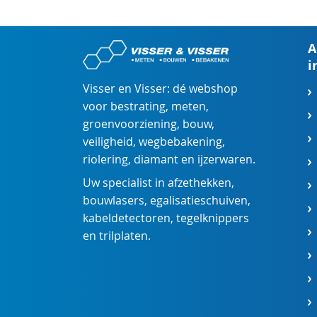
A
i
Visser en Visser: dé webshop
voor
bestrating
,
meten
,
groenvoorziening
,
bouw
,
veiligheid
,
wegbebakening
,
riolering
,
diamant
en
ijzerwaren
.
Uw specialist in
afzethekken
,
bouwlasers
,
egalisatieschuiven
,
kabeldetectoren
,
tegelknippers
en
trilplaten
.