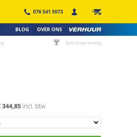
076 541 5073
Winkelwagen
BLOG
OVER ONS
ng
Ruim 60 jaar ervaring
€ 344,85
incl. btw