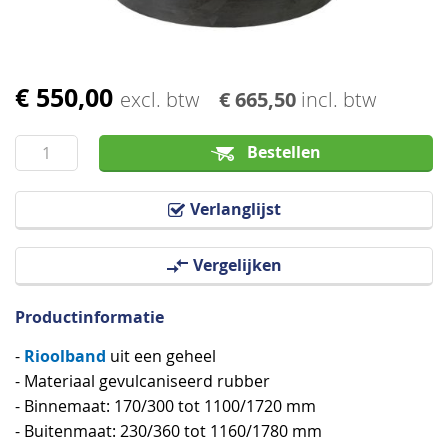
€ 550,00
Ga
excl. btw
€ 665,50
incl. btw
naar
het
Bestellen
begin
van
Verlanglijst
de
afbeeldingen-
Vergelijken
gallerij
Productinformatie
Rioolband
-
uit een geheel
- Materiaal gevulcaniseerd rubber
- Binnemaat: 170/300 tot 1100/1720 mm
- Buitenmaat: 230/360 tot 1160/1780 mm