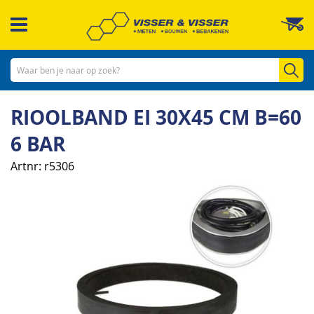
Ga
W
naar
de
inhoud
Zo
RIOOLBAND EI 30X45 CM B=60
6 BAR
Artnr
r5306
Ga
naar
het
einde
van
de
afbeeldingen-
gallerij