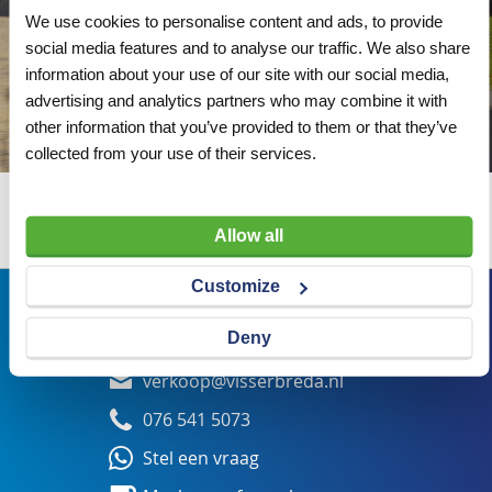
We use cookies to personalise content and ads, to provide
social media features and to analyse our traffic. We also share
information about your use of our site with our social media,
advertising and analytics partners who may combine it with
other information that you’ve provided to them or that they’ve
collected from your use of their services.
Wij adviseren u graag
Allow all
Customize
Bezoekadres
Deny
Veldsteen 25, 4815 PK Breda
verkoop@visserbreda.nl
076 541 5073
Stel een vraag