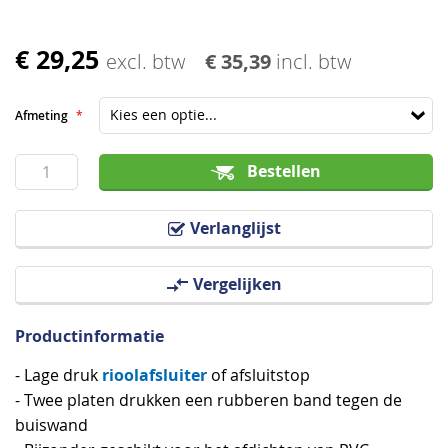
€ 29,25
Ga
excl. btw
€ 35,39
incl. btw
naar
het
Afmeting
begin
van
Bestellen
de
afbeeldingen-
Verlanglijst
gallerij
Vergelijken
Productinformatie
rioolafsluiter
- Lage druk
of afsluitstop
- Twee platen drukken een rubberen band tegen de
buiswand