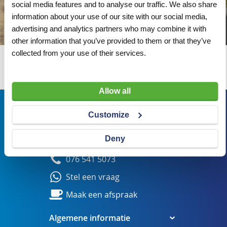
social media features and to analyse our traffic. We also share
information about your use of our site with our social media,
advertising and analytics partners who may combine it with
other information that you’ve provided to them or that they’ve
collected from your use of their services.
Wij adviseren u graag
Allow all
Bezoekadres
Customize
Veldsteen 25, 4815 PK Breda
Deny
verkoop@visserbreda.nl
076 541 5073
Stel een vraag
Maak een afspraak
Algemene informatie