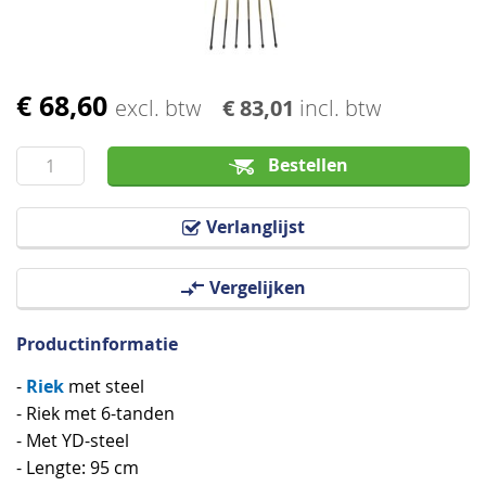
€ 68,60
Ga
excl. btw
€ 83,01
incl. btw
naar
het
Bestellen
begin
van
Verlanglijst
de
afbeeldingen-
Vergelijken
gallerij
Productinformatie
Riek
-
met steel
- Riek met 6-tanden
- Met YD-steel
- Lengte: 95 cm