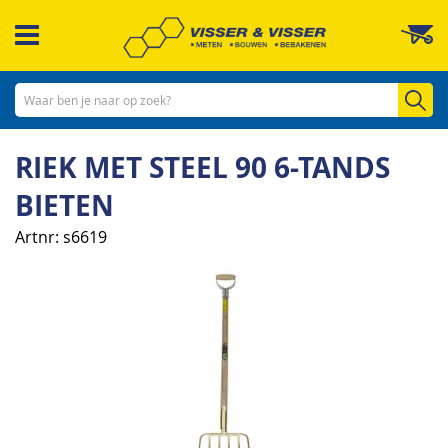
Ga
W
naar
de
inhoud
Zo
RIEK MET STEEL 90 6-TANDS
BIETEN
Artnr
s6619
Ga
naar
het
einde
van
de
afbeeldingen-
gallerij