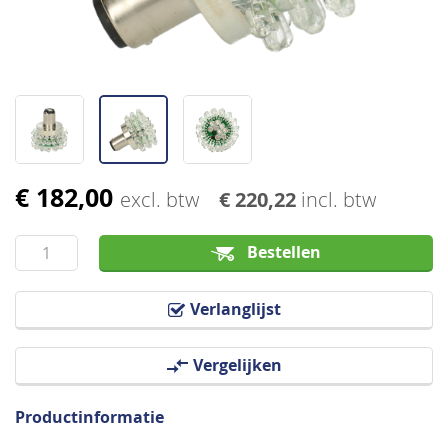
€ 182,00
Ga
excl. btw
€ 220,22
incl. btw
naar
het
Bestellen
begin
van
Verlanglijst
de
afbeeldingen-
Vergelijken
gallerij
Productinformatie