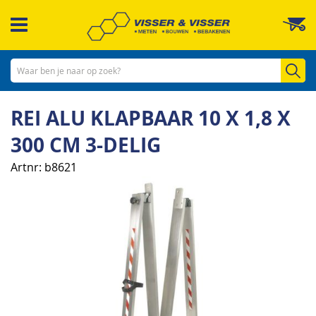
Ga
W
naar
de
inhoud
Zo
REI ALU KLAPBAAR 10 X 1,8 X
300 CM 3-DELIG
Artnr
b8621
Ga
naar
het
einde
van
de
afbeeldingen-
gallerij