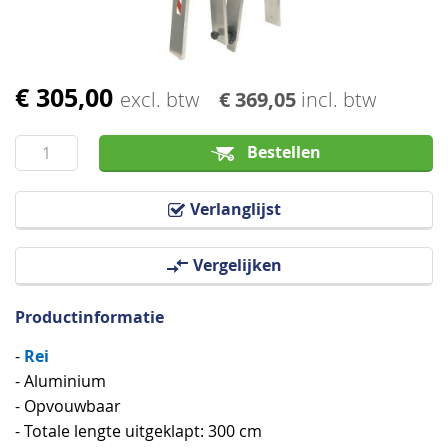
€ 305,00
Ga
excl. btw
€ 369,05
incl. btw
naar
het
Bestellen
begin
van
Verlanglijst
de
afbeeldingen-
Vergelijken
gallerij
Productinformatie
Rei
-
- Aluminium
- Opvouwbaar
- Totale lengte uitgeklapt: 300 cm