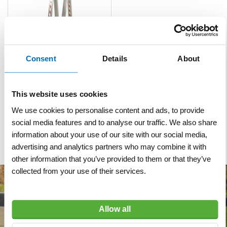
Consent
Details
About
Rei alu klapbaar
10x1,8x400 cm 4-delig
This website uses cookies
VERGELIJKEN
VERLANGLIJST
We use cookies to personalise content and ads, to provide
Artnr
b8624
excl. btw
social media features and to analyse our traffic. We also share
information about your use of our site with our social media,
€ 325,00
advertising and analytics partners who may combine it with
other information that you’ve provided to them or that they’ve
collected from your use of their services.
Allow all