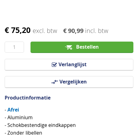
€ 75,20
Ga
excl. btw
€ 90,99
incl. btw
naar
het
Bestellen
begin
van
Verlanglijst
de
afbeeldingen-
Vergelijken
gallerij
Productinformatie
Afrei
-
- Aluminium
- Schokbestendige eindkappen
- Zonder libellen