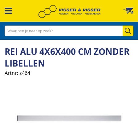
Ga
W
naar
de
inhoud
Zo
REI ALU 4X6X400 CM ZONDER
LIBELLEN
Artnr
s464
Ga
naar
het
einde
van
de
afbeeldingen-
gallerij