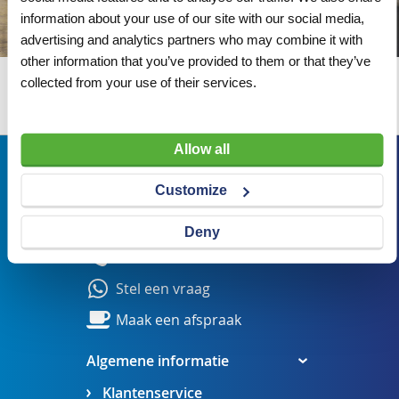
information about your use of our site with our social media,
advertising and analytics partners who may combine it with
other information that you’ve provided to them or that they’ve
collected from your use of their services.
Wij adviseren u graag
Allow all
Bezoekadres
Customize
Veldsteen 25, 4815 PK Breda
verkoop@visserbreda.nl
Deny
076 541 5073
Stel een vraag
Maak een afspraak
Algemene informatie
Klantenservice