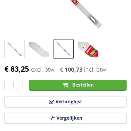
afbeeldingen-
gallerij
€ 83,25
Ga
excl. btw
€ 100,73
incl. btw
naar
het
Bestellen
begin
van
Verlanglijst
de
afbeeldingen-
Vergelijken
gallerij