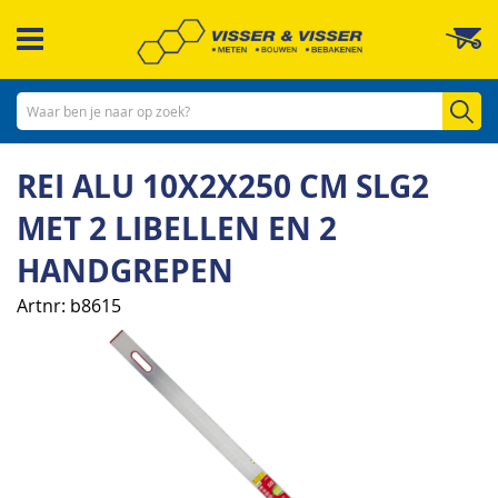
Ga
W
naar
de
inhoud
Zo
REI ALU 10X2X250 CM SLG2
MET 2 LIBELLEN EN 2
HANDGREPEN
Artnr
b8615
Ga
naar
het
einde
van
de