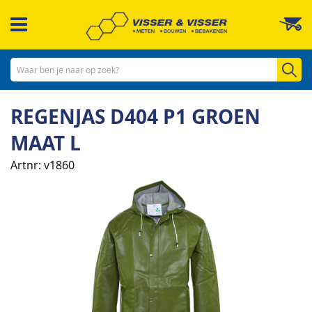
Ga
W
naar
de
inhoud
Zo
REGENJAS D404 P1 GROEN
MAAT L
Artnr
v1860
Ga
naar
het
einde
van
de
afbeeldingen-
gallerij