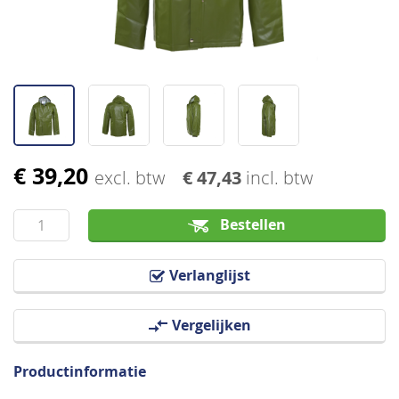
€ 39,20
Ga
excl. btw
€ 47,43
incl. btw
naar
het
Bestellen
begin
van
Verlanglijst
de
afbeeldingen-
Vergelijken
gallerij
Productinformatie