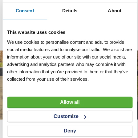
Merk
Dolfing
Consent
Details
About
Kleur
Groen
Gewicht
400 gram per m²
This website uses cookies
We use cookies to personalise content and ads, to provide
social media features and to analyse our traffic. We also share
information about your use of our site with our social media,
advertising and analytics partners who may combine it with
other information that you’ve provided to them or that they’ve
collected from your use of their services.
Allow all
Customize
Deny
Wij adviseren u graag