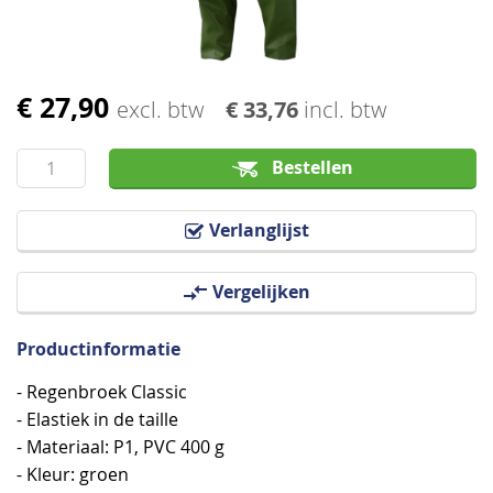
€ 27,90
Ga
excl. btw
€ 33,76
incl. btw
naar
het
Bestellen
begin
van
Verlanglijst
de
afbeeldingen-
Vergelijken
gallerij
Productinformatie
- Regenbroek Classic
- Elastiek in de taille
- Materiaal: P1, PVC 400 g
- Kleur: groen