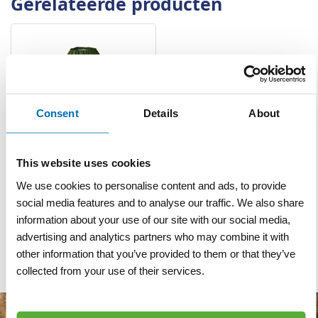
Gerelateerde producten
Consent
Details
About
Regenbroek D420 P1
This website uses cookies
groen
We use cookies to personalise content and ads, to provide
social media features and to analyse our traffic. We also share
VERGELIJKEN
VERLANGLIJST
information about your use of our site with our social media,
Artnr
cp326
excl. btw
advertising and analytics partners who may combine it with
€ 26,00
other information that you’ve provided to them or that they’ve
collected from your use of their services.