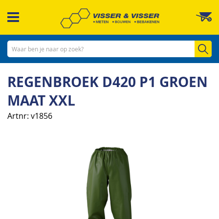
Ga
W
naar
de
inhoud
Zo
REGENBROEK D420 P1 GROEN
MAAT XXL
Artnr
v1856
Ga
naar
het
einde
van
de
afbeeldingen-
gallerij