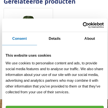
Gerelateerde producten
Consent
Details
About
Regenbroek D420 P1
This website uses cookies
groen
We use cookies to personalise content and ads, to provide
social media features and to analyse our traffic. We also share
VERGELIJKEN
VERLANGLIJST
information about your use of our site with our social media,
Artnr
cp326
excl. btw
advertising and analytics partners who may combine it with
€ 26,00
other information that you’ve provided to them or that they’ve
collected from your use of their services.