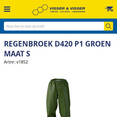
Ga
W
naar
de
inhoud
Zo
REGENBROEK D420 P1 GROEN
MAAT S
Artnr
v1852
Ga
naar
het
einde
van
de
afbeeldingen-
gallerij