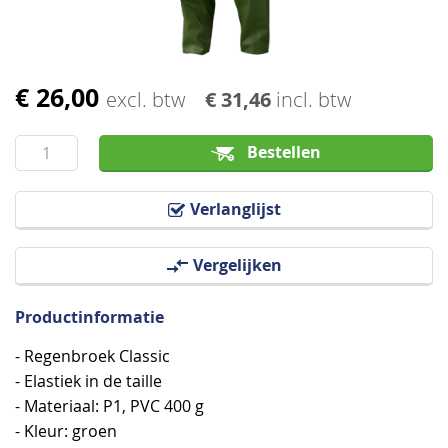
€ 26,00
Ga
excl. btw
€ 31,46
incl. btw
naar
het
Bestellen
begin
van
Verlanglijst
de
afbeeldingen-
Vergelijken
gallerij
Productinformatie
- Regenbroek Classic
- Elastiek in de taille
- Materiaal: P1, PVC 400 g
- Kleur: groen